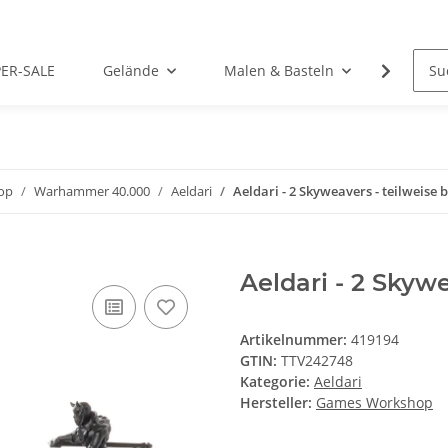
PER-SALE
Gelände
Malen & Basteln
Rollens
op
Warhammer 40.000
Aeldari
Aeldari - 2 Skyweavers - teilweise 
Aeldari - 2 Skyw
Artikelnummer:
419194
GTIN:
TTV242748
Kategorie:
Aeldari
Hersteller:
Games Workshop