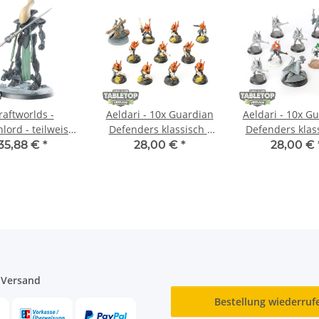
raftworlds -
Aeldari - 10x Guardian
Aeldari - 10x G
lord - teilweise
Defenders klassisch -
Defenders klass
bemalt
teilweise bemalt
teilweise be
35,88 €
*
28,00 €
*
28,00 €
 Versand
Bestellung wiederruf