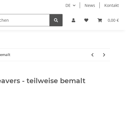
DE
News
Kontakt
piele
Tabletop Zubehör
Hersteller
0,00 €
bemalt
eavers - teilweise bemalt