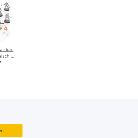
uardian
isch -
malt
*
en