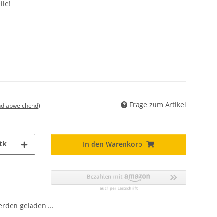
ile!
Frage zum Artikel
nd abweichend)
tk
In den Warenkorb
den geladen ...