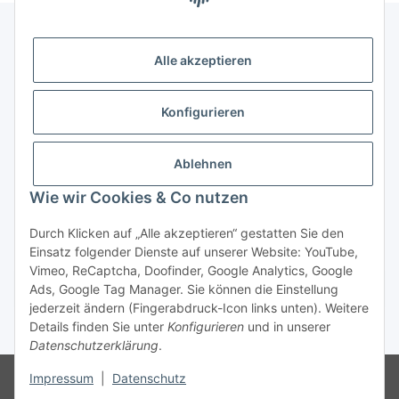
Alle akzeptieren
Gesetzliche Informationen
Konfigurieren
Zahlung & Versand
Ablehnen
Wie wir Cookies & Co nutzen
Durch Klicken auf „Alle akzeptieren“ gestatten Sie den
Einsatz folgender Dienste auf unserer Website: YouTube,
Vimeo, ReCaptcha, Doofinder, Google Analytics, Google
Bestellung wiederrufen
Ads, Google Tag Manager. Sie können die Einstellung
jederzeit ändern (Fingerabdruck-Icon links unten). Weitere
Details finden Sie unter
Konfigurieren
und in unserer
* Alle Preise inkl. gesetzlicher USt., zzgl.
Versand
Datenschutzerklärung
.
Besucherzähler: 75230340
Die MwSt wird aufgrund der
Impressum
|
Datenschutz
Differenzbesteuerung-Verfahrens nach § 25a UStG