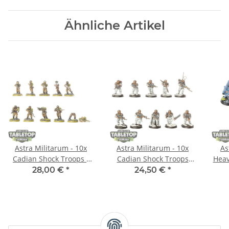
Ähnliche Artikel
Astra Militarum - 10x
Astra Militarum - 10x
As
Cadian Shock Troops -
Cadian Shock Troops
Heav
bemalt
klassisch - bemalt
28,00 €
*
24,50 €
*