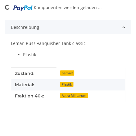
Komponenten werden geladen ...
Loading...
Beschreibung
Leman Russ Vanquisher Tank classic
Plastik
Produkteigenschaft
Wert
Zustand:
bemalt
Material:
Plastik
Fraktion 40k:
Astra Militarum