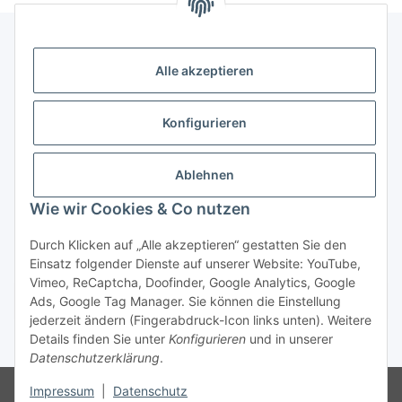
Alle akzeptieren
Gesetzliche Informationen
Konfigurieren
Zahlung & Versand
Ablehnen
Wie wir Cookies & Co nutzen
Durch Klicken auf „Alle akzeptieren“ gestatten Sie den
Einsatz folgender Dienste auf unserer Website: YouTube,
Vimeo, ReCaptcha, Doofinder, Google Analytics, Google
Bestellung wiederrufen
Ads, Google Tag Manager. Sie können die Einstellung
jederzeit ändern (Fingerabdruck-Icon links unten). Weitere
Details finden Sie unter
Konfigurieren
und in unserer
* Alle Preise inkl. gesetzlicher USt., zzgl.
Versand
Datenschutzerklärung
.
Besucherzähler: 75688461
Die MwSt wird aufgrund der
Impressum
|
Datenschutz