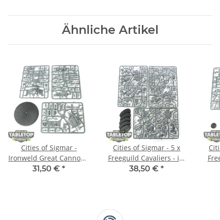
Ähnliche Artikel
Cities of Sigmar -
Cities of Sigmar - 5 x
Cit
Ironweld Great Cannon -
Freeguild Cavaliers - im
Fre
im Gussrahmen
Gussrahmen
31,50 €
*
38,50 €
*