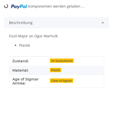
Komponenten werden geladen ...
Loading...
Beschreibung
Fusil-Major on Ogor Warhulk
Plastik
Produkteigenschaft
Wert
Zustand:
im Gussrahmen
Material:
Plastik
Age of Sigmar
Cities of Sigmar
Armee: