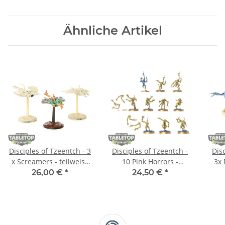
Ähnliche Artikel
Disciples of Tzeentch - 3
Disciples of Tzeentch -
Dis
x Screamers - teilweise
10 Pink Horrors -
3x 
bemalt
teilweise bemalt
26,00 €
*
24,50 €
*