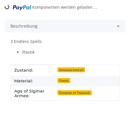
Loading...
Komponenten werden geladen ...
Beschreibung
3 Endless Spells
Plastik
Produkteigenschaft
Wert
Zustand:
teilweise bemalt
Material:
Plastik
Age of Sigmar
Disciples of Tzeentch
Armee: