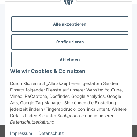
Alle akzeptieren
Gesetzliche Informationen
Konfigurieren
Zahlung & Versand
Ablehnen
Wie wir Cookies & Co nutzen
Durch Klicken auf „Alle akzeptieren“ gestatten Sie den
Einsatz folgender Dienste auf unserer Website: YouTube,
Vimeo, ReCaptcha, Doofinder, Google Analytics, Google
Bestellung wiederrufen
Ads, Google Tag Manager. Sie können die Einstellung
jederzeit ändern (Fingerabdruck-Icon links unten). Weitere
Details finden Sie unter
Konfigurieren
und in unserer
* Alle Preise inkl. gesetzlicher USt., zzgl.
Versand
Datenschutzerklärung
.
Besucherzähler: 74832246
Die MwSt wird aufgrund der
Impressum
|
Datenschutz