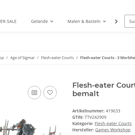
PER-SALE
Gelände
Malen & Basteln
Rollens
op
Age of Sigmar
Flesh-eater Courts
Flesh-eater Courts - 3 Morbhe
Flesh-eater Cour
bemalt
Artikelnummer:
419633
GTIN:
TTV242909
Kategorie:
Flesh-eater Courts
Hersteller:
Games Workshop