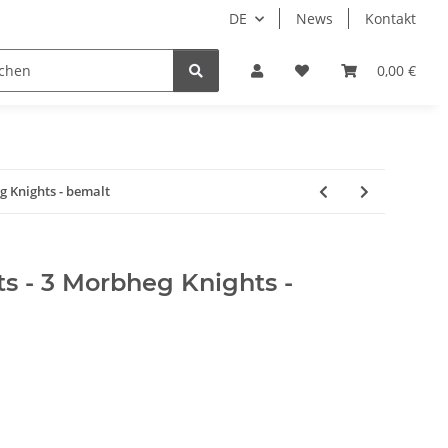
DE
News
Kontakt
piele
Tabletop Zubehör
Hersteller
0,00 €
g Knights - bemalt
ts - 3 Morbheg Knights -