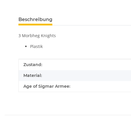
Beschreibung
3 Morbheg Knights
Plastik
Produkteigenschaft
Wert
Zustand:
Material:
Age of Sigmar Armee: