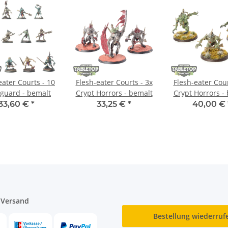
eater Courts - 10
Flesh-eater Courts - 3x
Flesh-eater Cour
guard - bemalt
Crypt Horrors - bemalt
Crypt Horrors -
33,60 €
*
33,25 €
*
40,00 €
 Versand
Bestellung wiederruf