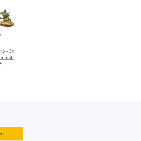
ts - 3x
 bemalt
*
en