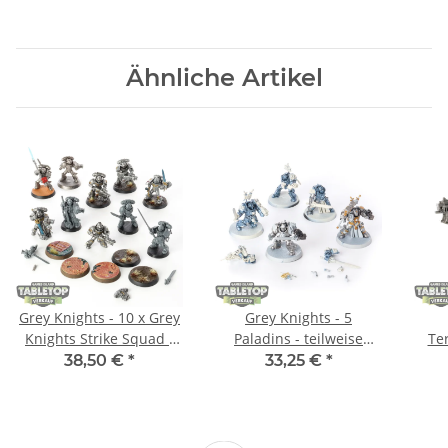
Ähnliche Artikel
Grey Knights - 10 x Grey
Grey Knights - 5
Knights Strike Squad -
Paladins - teilweise
Te
teilweise bemalt
bemalt
kl
38,50 €
*
33,25 €
*