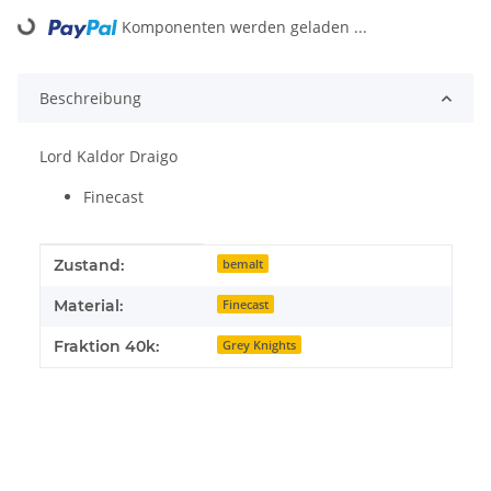
Loading...
Komponenten werden geladen ...
Beschreibung
Lord Kaldor Draigo
Finecast
Produkteigenschaft
Wert
Zustand:
bemalt
Material:
Finecast
Fraktion 40k:
Grey Knights