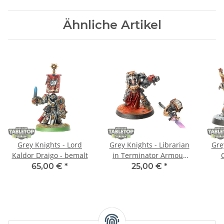
Ähnliche Artikel
Grey Knights - Lord
Grey Knights - Librarian
Gre
Kaldor Draigo - bemalt
in Terminator Armour
klassisch - bemalt
65,00 €
*
25,00 €
*