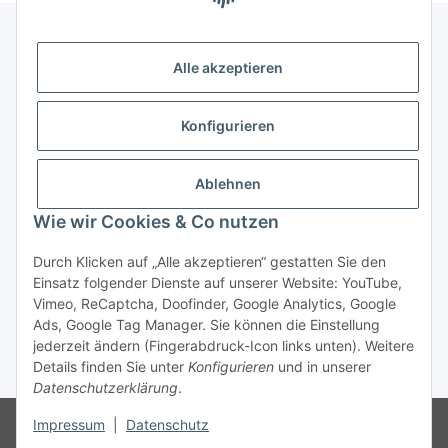
Alle akzeptieren
Gesetzliche Informationen
Konfigurieren
Zahlung & Versand
Ablehnen
Wie wir Cookies & Co nutzen
Durch Klicken auf „Alle akzeptieren“ gestatten Sie den
Einsatz folgender Dienste auf unserer Website: YouTube,
Vimeo, ReCaptcha, Doofinder, Google Analytics, Google
Bestellung wiederrufen
Ads, Google Tag Manager. Sie können die Einstellung
jederzeit ändern (Fingerabdruck-Icon links unten). Weitere
Details finden Sie unter
Konfigurieren
und in unserer
* Alle Preise inkl. gesetzlicher USt., zzgl.
Versand
Datenschutzerklärung
.
Besucherzähler: 75713254
Die MwSt wird aufgrund der
Impressum
|
Datenschutz
Differenzbesteuerung-Verfahrens nach § 25a UStG