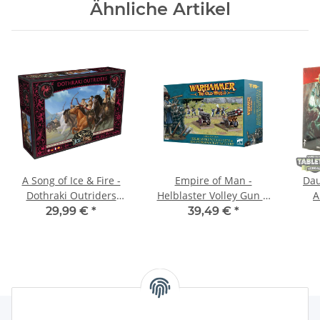
Ähnliche Artikel
A Song of Ice & Fire -
Empire of Man -
Dau
Dothraki Outriders
Helblaster Volley Gun &
A
(Vorreiter der Dothraki) -
Helstorm Rocket Battery
Ori
29,99 €
*
39,49 €
*
Multilingual