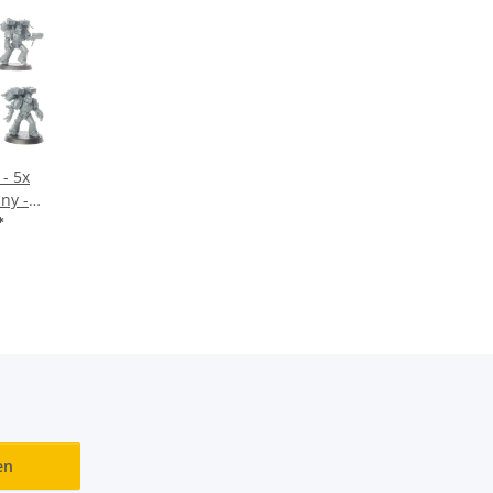
- 5x
ny -
ndiert
*
en