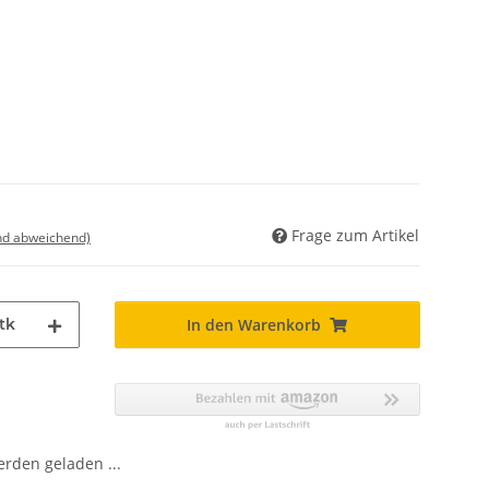
Frage zum Artikel
nd abweichend)
tk
In den Warenkorb
den geladen ...