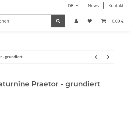
DE
News
Kontakt
piele
Tabletop Zubehör
Hersteller
0,00 €
r - grundiert
aturnine Praetor - grundiert