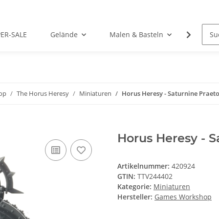
PER-SALE
Gelände
Malen & Basteln
Rollens
op
The Horus Heresy
Miniaturen
Horus Heresy - Saturnine Praeto
Horus Heresy - S
Artikelnummer:
420924
GTIN:
TTV244402
Kategorie:
Miniaturen
Hersteller:
Games Workshop