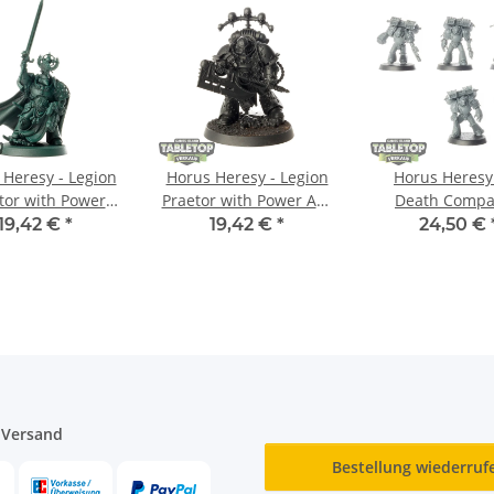
 Heresy - Legion
Horus Heresy - Legion
Horus Heresy 
tor with Power
Praetor with Power Axe
Death Compa
rd - grundiert
- grundiert
klassisch - gru
19,42 €
*
19,42 €
*
24,50 €
 Versand
Bestellung wiederruf