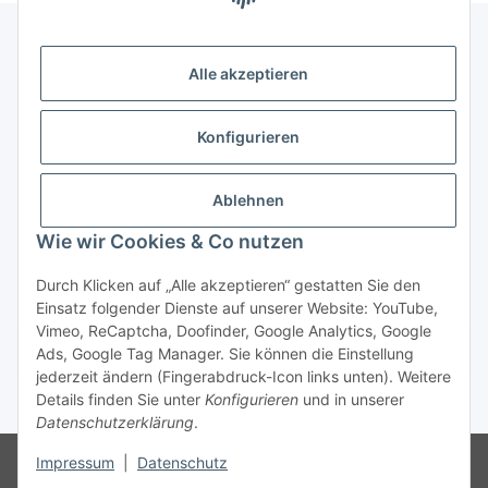
Alle akzeptieren
Gesetzliche Informationen
Konfigurieren
Zahlung & Versand
Ablehnen
Wie wir Cookies & Co nutzen
Durch Klicken auf „Alle akzeptieren“ gestatten Sie den
Einsatz folgender Dienste auf unserer Website: YouTube,
Vimeo, ReCaptcha, Doofinder, Google Analytics, Google
Bestellung wiederrufen
Ads, Google Tag Manager. Sie können die Einstellung
jederzeit ändern (Fingerabdruck-Icon links unten). Weitere
Details finden Sie unter
Konfigurieren
und in unserer
* Alle Preise inkl. gesetzlicher USt., zzgl.
Versand
Datenschutzerklärung
.
Besucherzähler: 75719580
Die MwSt wird aufgrund der
Impressum
|
Datenschutz
Differenzbesteuerung-Verfahrens nach § 25a UStG