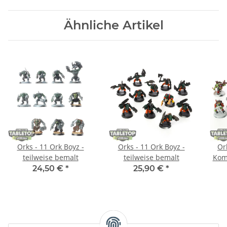
Ähnliche Artikel
Orks - 11 Ork Boyz -
Orks - 11 Ork Boyz -
Or
teilweise bemalt
teilweise bemalt
Kom
24,50 €
*
25,90 €
*