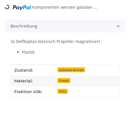
Loading...
Komponenten werden geladen ...
Beschreibung
3x Deffkoptas klassisch Propeller magnetisiert
Plastik
Produkteigenschaft
Wert
Zustand:
teilweise bemalt
Material:
Plastik
Fraktion 40k:
Orks