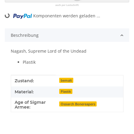
Loading...
Komponenten werden geladen ...
Beschreibung
Nagash, Supreme Lord of the Undead
Plastik
Produkteigenschaft
Wert
Zustand:
bemalt
Material:
Plastik
Age of Sigmar
Ossiarch Bonereapers
Armee: