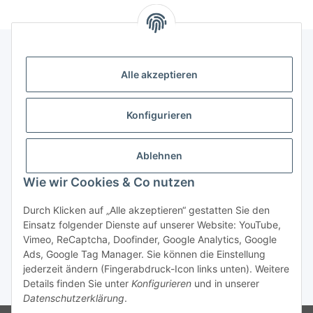
Alle akzeptieren
Gesetzliche Informationen
Konfigurieren
Zahlung & Versand
Ablehnen
Wie wir Cookies & Co nutzen
Durch Klicken auf „Alle akzeptieren“ gestatten Sie den
Einsatz folgender Dienste auf unserer Website: YouTube,
Vimeo, ReCaptcha, Doofinder, Google Analytics, Google
Bestellung wiederrufen
Ads, Google Tag Manager. Sie können die Einstellung
jederzeit ändern (Fingerabdruck-Icon links unten). Weitere
Details finden Sie unter
Konfigurieren
und in unserer
* Alle Preise inkl. gesetzlicher USt., zzgl.
Versand
Datenschutzerklärung
.