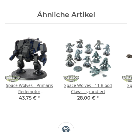
Ähnliche Artikel
Space Wolves - Primaris
Space Wolves - 11 Blood
Sp
Redemptor
Claws - grundiert
Dreadnought - grundiert
Te
43,75 €
*
28,00 €
*