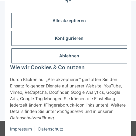
Alle akzeptieren
Gesetzliche Informationen
Konfigurieren
Zahlung & Versand
Ablehnen
Wie wir Cookies & Co nutzen
Durch Klicken auf „Alle akzeptieren“ gestatten Sie den
Einsatz folgender Dienste auf unserer Website: YouTube,
Vimeo, ReCaptcha, Doofinder, Google Analytics, Google
Bestellung wiederrufen
Ads, Google Tag Manager. Sie können die Einstellung
jederzeit ändern (Fingerabdruck-Icon links unten). Weitere
Details finden Sie unter
Konfigurieren
und in unserer
* Alle Preise inkl. gesetzlicher USt., zzgl.
Versand
Datenschutzerklärung
.
Besucherzähler: 75087776
Die MwSt wird aufgrund der
Impressum
|
Datenschutz
Differenzbesteuerung-Verfahrens nach § 25a UStG