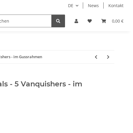
DE
News
Kontakt
piele
Tabletop Zubehör
Hersteller
0,00 €
uishers - im Gussrahmen
ls - 5 Vanquishers - im