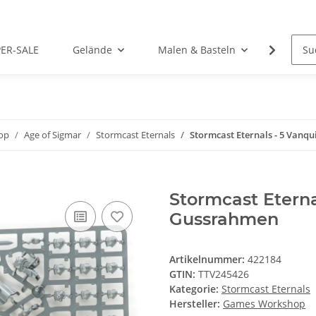
PER-SALE
Gelände
Malen & Basteln
Rollens
op
Age of Sigmar
Stormcast Eternals
Stormcast Eternals - 5 Vanq
Stormcast Eterna
Gussrahmen
Artikelnummer:
422184
GTIN:
TTV245426
Kategorie:
Stormcast Eternals
Hersteller:
Games Workshop