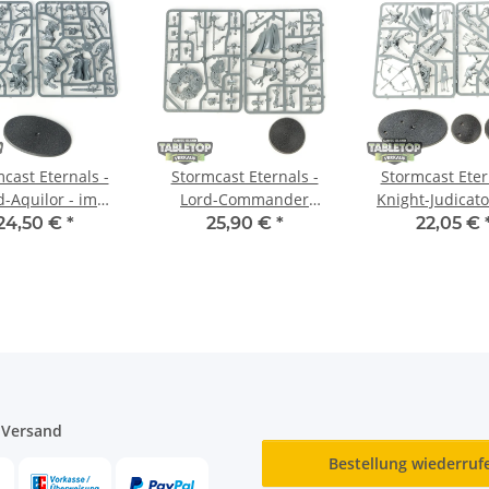
cast Eternals -
Stormcast Eternals -
Stormcast Eter
d-Aquilor - im
Lord-Commander
Knight-Judicato
ussrahmen
Bastian Carthalos - im
Gryph-hounds
24,50 €
*
25,90 €
*
22,05 €
Gussrahmen
Gussrahm
 Versand
Bestellung wiederruf