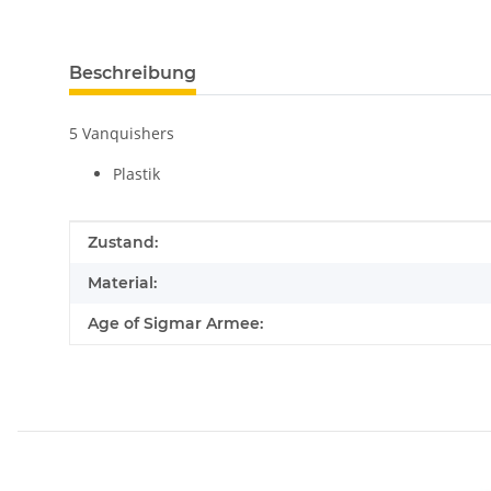
Beschreibung
5 Vanquishers
Plastik
Produkteigenschaft
Wert
Zustand:
Material:
Age of Sigmar Armee: