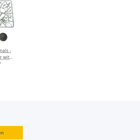
nals -
r with
 - im
*
en
en