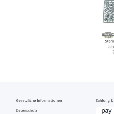
Storm
Lor
G
Gesetzliche Informationen
Zahlung &
Datenschutz