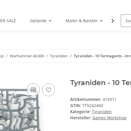
PER-SALE
Gelände
Malen & Basteln
Rollens
op
Warhammer 40.000
Tyraniden
Tyraniden - 10 Termagants - i
Tyraniden - 10 
Artikelnummer:
419311
GTIN:
TTV242460
Kategorie:
Tyraniden
Hersteller:
Games Workshop