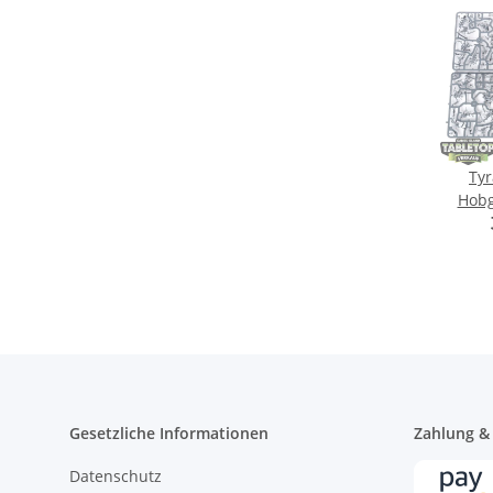
Tyr
Hobgr
G
Gesetzliche Informationen
Zahlung &
Datenschutz