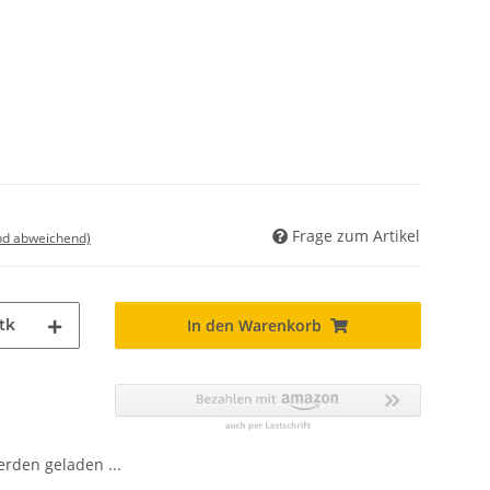
Frage zum Artikel
nd abweichend)
tk
In den Warenkorb
den geladen ...