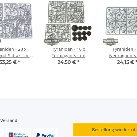
aniden - 20 x
Tyraniden - 10 x
Tyraniden -
ot Slittaz - im
Termagants - im
Neurogaunts 
ussrahmen
Gussrahmen
Gussrahm
33,25 €
*
24,50 €
*
24,15 €
 Versand
Bestellung wiederruf