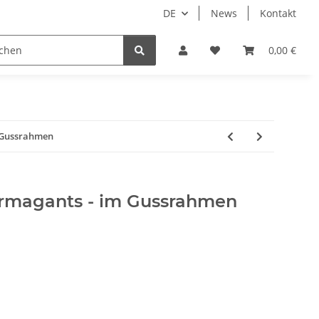
DE
News
Kontakt
piele
Tabletop Zubehör
Hersteller
0,00 €
m Gussrahmen
Termagants - im Gussrahmen