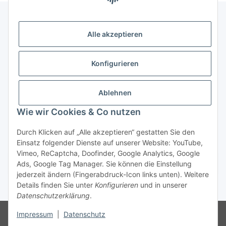
Alle akzeptieren
Gesetzliche Informationen
Konfigurieren
Zahlung & Versand
Ablehnen
Wie wir Cookies & Co nutzen
Durch Klicken auf „Alle akzeptieren“ gestatten Sie den
Einsatz folgender Dienste auf unserer Website: YouTube,
Vimeo, ReCaptcha, Doofinder, Google Analytics, Google
Bestellung wiederrufen
Ads, Google Tag Manager. Sie können die Einstellung
jederzeit ändern (Fingerabdruck-Icon links unten). Weitere
Details finden Sie unter
Konfigurieren
und in unserer
* Alle Preise inkl. gesetzlicher USt., zzgl.
Versand
Datenschutzerklärung
.
Besucherzähler: 75194478
Die MwSt wird aufgrund der
Impressum
|
Datenschutz
Differenzbesteuerung-Verfahrens nach § 25a UStG