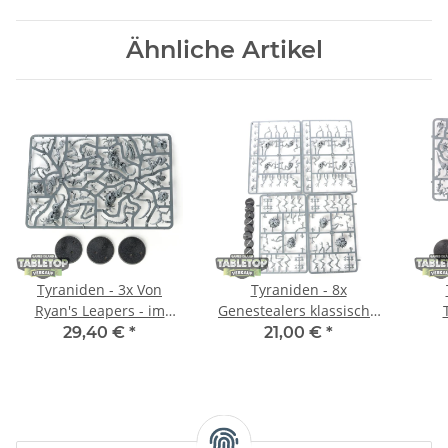
Ähnliche Artikel
Tyraniden - 3x Von
Tyraniden - 8x
Ryan's Leapers - im
Genestealers klassisch -
Gussrahmen
im Gussrahmen
29,40 €
*
21,00 €
*