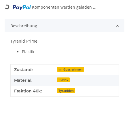
Loading...
Komponenten werden geladen ...
Beschreibung
Tyranid Prime
Plastik
Produkteigenschaft
Wert
Zustand:
im Gussrahmen
Material:
Plastik
Fraktion 40k:
Tyraniden