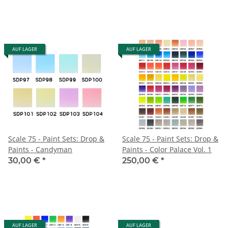
AUF LAGER
AUF LAGER
Scale 75 - Paint Sets: Drop &
Scale 75 - Paint Sets: Drop &
Paints - Candyman
Paints - Color Palace Vol. 1
30,00 €
*
250,00 €
*
AUF LAGER
AUF LAGER