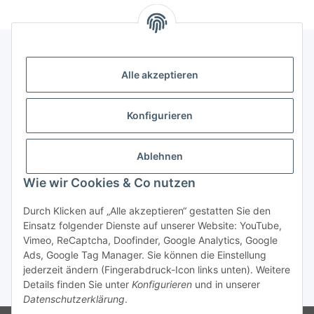
Alle akzeptieren
Gesetzliche Informationen
Konfigurieren
Zahlung & Versand
Ablehnen
Wie wir Cookies & Co nutzen
Durch Klicken auf „Alle akzeptieren“ gestatten Sie den
Einsatz folgender Dienste auf unserer Website: YouTube,
Vimeo, ReCaptcha, Doofinder, Google Analytics, Google
Bestellung wiederrufen
Ads, Google Tag Manager. Sie können die Einstellung
jederzeit ändern (Fingerabdruck-Icon links unten). Weitere
Details finden Sie unter
Konfigurieren
und in unserer
* Alle Preise inkl. gesetzlicher USt., zzgl.
Versand
Datenschutzerklärung
.