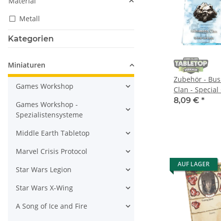
Material
Metall
Kategorien
Miniaturen
Zubehör - Bus
Games Workshop
Clan - Special
englisch
8,09 €
*
Games Workshop -
Spezialistensysteme
Middle Earth Tabletop
Marvel Crisis Protocol
AUF LAGER
Star Wars Legion
Star Wars X-Wing
A Song of Ice and Fire