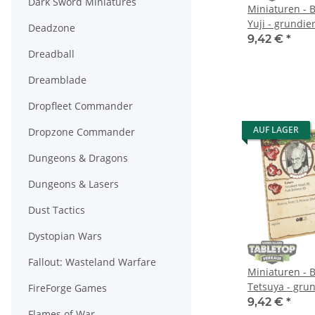
Dark Sword Miniatures
Miniaturen - 
Yuji - grundier
Deadzone
9,42 €
*
Dreadball
Dreamblade
Dropfleet Commander
AUF LAGER
Dropzone Commander
Dungeons & Dragons
Dungeons & Lasers
Dust Tactics
Dystopian Wars
Fallout: Wasteland Warfare
Miniaturen - 
Tetsuya - grun
FireForge Games
9,42 €
*
Flames of War