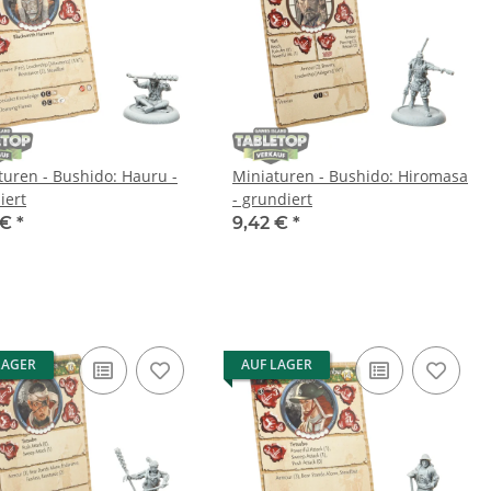
turen - Bushido: Hauru -
Miniaturen - Bushido: Hiromasa
iert
- grundiert
 €
*
9,42 €
*
LAGER
AUF LAGER