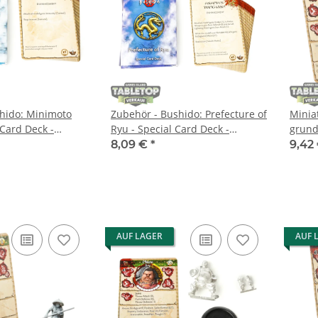
hido: Minimoto
Zubehör - Bushido: Prefecture of
Minia
 Card Deck -
Ryu - Special Card Deck -
grund
englisch
8,09 €
*
9,42
AUF LAGER
AUF 