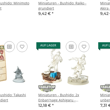
Bushido: Minimoto
Miniaturen - Bushido: Raiko -
Minia
t
grundiert
Akira 
9,42 €
*
9,42
AUF LAGER
AUF 
Bushido: Takashi
Miniaturen - Bushido: 2x
Minia
diert
Enban'nage Ashigaru -
unbe
unbemalt
12,18 €
*
7,31