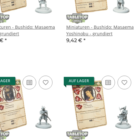
turen - Bushido: Masaema
Miniaturen - Bushido: Masaema
 grundiert
Yoshinobu - grundiert
 €
*
9,42 €
*
LAGER
AUF LAGER