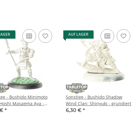
LAGER
AUF LAGER
ige - Bushido Minimoto
Sonstige - Bushido Shadow
 Hoshi Masaema Aya -
Wind Clan: Shinyuki - grundiert
malt
 €
*
6,30 €
*