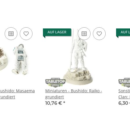
AUF LAGER
AUF 
 Bushido: Masaema
Miniaturen - Bushido: Raiko -
Sonst
rundiert
grundiert
Clan:
unbe
10,76 €
*
6,30