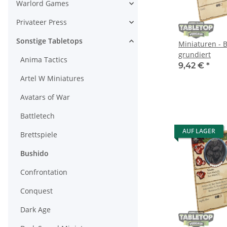
Warlord Games
Privateer Press
Sonstige Tabletops
Miniaturen - B
grundiert
Anima Tactics
9,42 €
*
Artel W Miniatures
Avatars of War
Battletech
AUF LAGER
Brettspiele
Bushido
Confrontation
Conquest
Dark Age