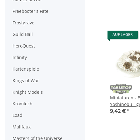
Freebooter's Fate
Frostgrave
Guild Ball
AUF LAGER
HeroQuest
Infinity
Kartenspiele
Kings of War
Knight Models
Miniaturen -
Kromlech
Yoshinobu - g
9,42 €
*
Load
Malifaux
Masters of the Universe