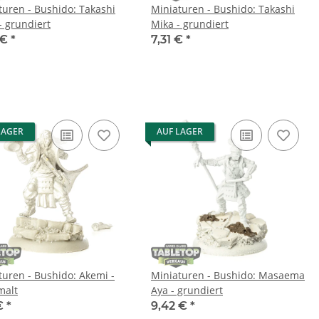
turen - Bushido: Takashi
Miniaturen - Bushido: Takashi
- grundiert
Mika - grundiert
 €
*
7,31 €
*
LAGER
AUF LAGER
turen - Bushido: Akemi -
Miniaturen - Bushido: Masaema
malt
Aya - grundiert
 €
*
9,42 €
*