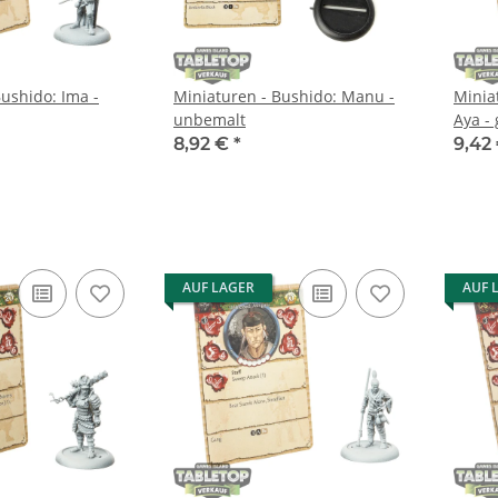
ushido: Ima -
Miniaturen - Bushido: Manu -
Minia
unbemalt
Aya -
8,92 €
*
9,42
AUF LAGER
AUF 