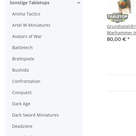
Sonstige Tabletops
Anima Tactics
Artel W Miniatures
Grundspiel/Er
Warhammer In
Avatars of War
the Damned E
80,00 €
*
deutsch
Battletech
Brettspiele
Bushido
Confrontation
Conquest
Dark Age
Dark Sword Miniatures
Deadzone