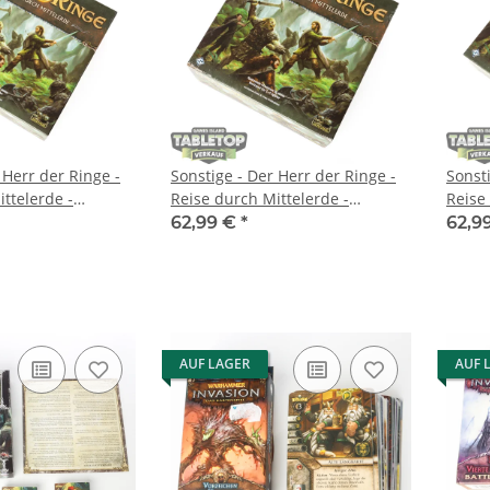
 Herr der Ringe -
Sonstige - Der Herr der Ringe -
Sonsti
ttelerde -
Reise durch Mittelerde -
Reise
deutsch
deuts
62,99 €
*
62,9
AUF LAGER
AUF 