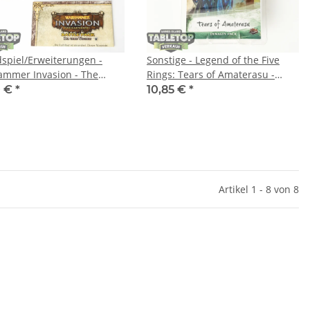
spiel/Erweiterungen -
Sonstige - Legend of the Five
mmer Invasion - The
Rings: Tears of Amaterasu -
h Waystone Battle Pack -
englisch
0 €
*
10,85 €
*
ch
Artikel 1 - 8 von 8