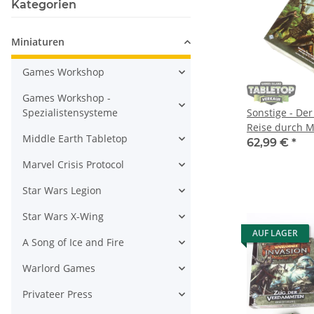
Kategorien
Miniaturen
Games Workshop
Games Workshop -
Spezialistensysteme
Sonstige - Der
Reise durch Mi
Middle Earth Tabletop
deutsch
62,99 €
*
Marvel Crisis Protocol
Star Wars Legion
Star Wars X-Wing
AUF LAGER
A Song of Ice and Fire
Warlord Games
Privateer Press