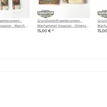
weiterungen -
Grundspiel/Erweiterungen -
Grund
vasion - March of
Warhammer Invasion - Omens
Warha
xpansion -
of Ruin Battle Pack - deutsch
fourt
15,00 €
*
15,0
deuts