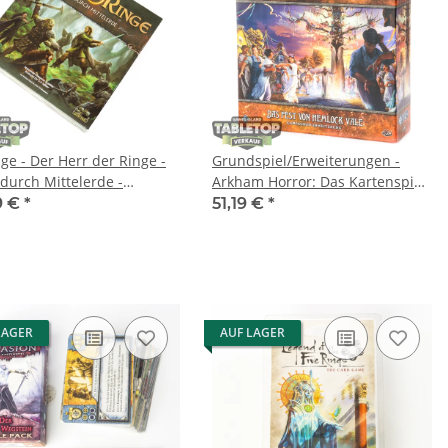
ge - Der Herr der Ringe -
Grundspiel/Erweiterungen -
 durch Mittelerde -
Arkham Horror: Das Kartenspiel
ch
- Das Fest von Hemlock Vale -
9 €
*
51,19 €
*
deutsch
LAGER
AUF LAGER