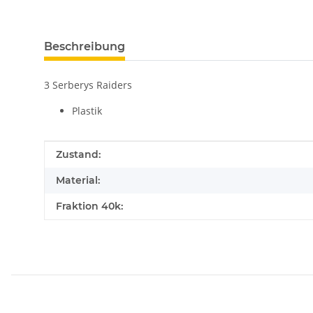
Beschreibung
3 Serberys Raiders
Plastik
Produkteigenschaft
Wert
Zustand:
Material:
Fraktion 40k: