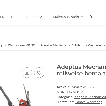
PER-SALE
Gelände
Malen & Basteln
Rollens
op
Warhammer 40.000
Adeptus Mechanicus
Adeptus Mechanicus - 
Adeptus Mechanic
teilweise bemalt
Artikelnummer:
419692
GTIN:
TTV243164
Kategorie:
Adeptus Mechanicu
Hersteller:
Games Workshop