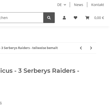
DE
News
Kontakt
piele
Tabletop Zubehör
Hersteller
0,00 €
3 Serberys Raiders - teilweise bemalt
us - 3 Serberys Raiders -
s