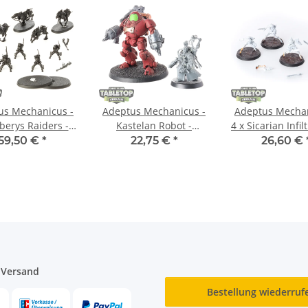
us Mechanicus -
Adeptus Mechanicus -
Adeptus Mechan
berys Raiders -
Kastelan Robot -
4 x Sicarian Infil
lweise bemalt
teilweise bemalt
teilweise be
59,50 €
*
22,75 €
*
26,60 €
 Versand
Bestellung wiederruf