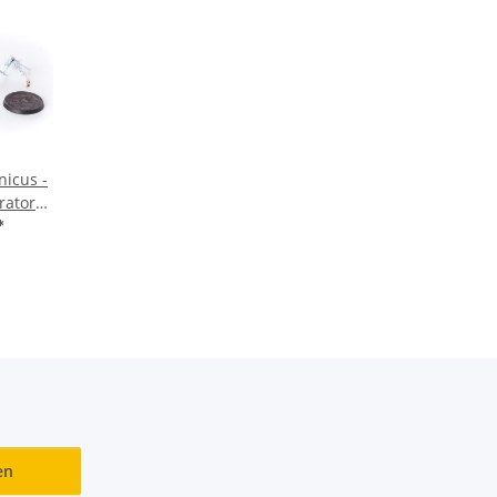
icus -
trators -
malt
*
en