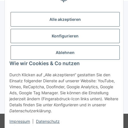
Alle akzeptieren
Gesetzliche Informationen
Konfigurieren
Zahlung & Versand
Ablehnen
Wie wir Cookies & Co nutzen
Durch Klicken auf „Alle akzeptieren“ gestatten Sie den
Einsatz folgender Dienste auf unserer Website: YouTube,
Vimeo, ReCaptcha, Doofinder, Google Analytics, Google
Bestellung wiederrufen
Ads, Google Tag Manager. Sie können die Einstellung
jederzeit ändern (Fingerabdruck-Icon links unten). Weitere
Details finden Sie unter
Konfigurieren
und in unserer
* Alle Preise inkl. gesetzlicher USt., zzgl.
Versand
Datenschutzerklärung
.
Besucherzähler: 75616525
Die MwSt wird aufgrund der
Impressum
|
Datenschutz
Differenzbesteuerung-Verfahrens nach § 25a UStG