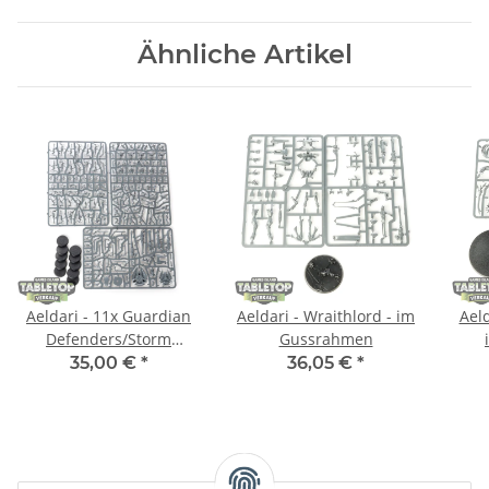
Ähnliche Artikel
Aeldari - 11x Guardian
Aeldari - Wraithlord - im
Aeld
Defenders/Storm
Gussrahmen
Guardians - im
35,00 €
*
36,05 €
*
Gussrahmen