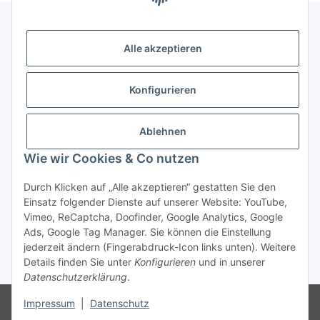
Alle akzeptieren
Gesetzliche Informationen
Konfigurieren
Zahlung & Versand
Ablehnen
Wie wir Cookies & Co nutzen
Durch Klicken auf „Alle akzeptieren“ gestatten Sie den
Einsatz folgender Dienste auf unserer Website: YouTube,
Vimeo, ReCaptcha, Doofinder, Google Analytics, Google
Bestellung wiederrufen
Ads, Google Tag Manager. Sie können die Einstellung
jederzeit ändern (Fingerabdruck-Icon links unten). Weitere
Details finden Sie unter
Konfigurieren
und in unserer
* Alle Preise inkl. gesetzlicher USt., zzgl.
Versand
Datenschutzerklärung
.
Besucherzähler: 74768228
Die MwSt wird aufgrund der
Impressum
|
Datenschutz
Differenzbesteuerung-Verfahrens nach § 25a UStG