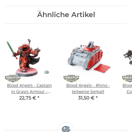
Ähnliche Artikel
Blood Angels - Captain
Blood Angels - Rhino -
Bloo
in Gravis Armour -
teilweise bemalt
Co
teilweise bemalt
22,75 €
*
31,50 €
*