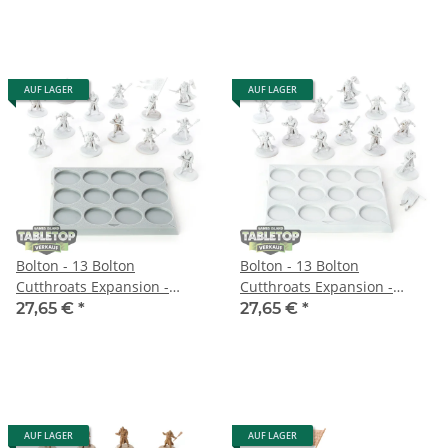
AUF LAGER
AUF LAGER
Bolton - 13 Bolton
Bolton - 13 Bolton
Cutthroats Expansion -
Cutthroats Expansion -
grundiert
grundiert
27,65 €
*
27,65 €
*
AUF LAGER
AUF LAGER