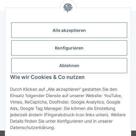
Alle akzeptieren
Gesetzliche Informationen
Konfigurieren
Zahlung & Versand
Ablehnen
Wie wir Cookies & Co nutzen
Durch Klicken auf „Alle akzeptieren“ gestatten Sie den
Einsatz folgender Dienste auf unserer Website: YouTube,
Vimeo, ReCaptcha, Doofinder, Google Analytics, Google
Bestellung wiederrufen
Ads, Google Tag Manager. Sie können die Einstellung
jederzeit ändern (Fingerabdruck-Icon links unten). Weitere
Details finden Sie unter
Konfigurieren
und in unserer
* Alle Preise inkl. gesetzlicher USt., zzgl.
Versand
Datenschutzerklärung
.