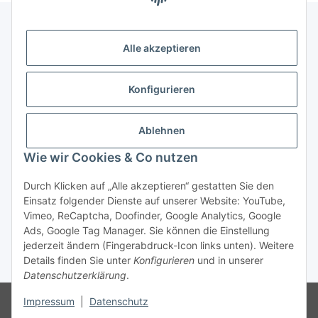
Alle akzeptieren
Gesetzliche Informationen
Konfigurieren
Zahlung & Versand
Ablehnen
Wie wir Cookies & Co nutzen
Durch Klicken auf „Alle akzeptieren“ gestatten Sie den
Einsatz folgender Dienste auf unserer Website: YouTube,
Vimeo, ReCaptcha, Doofinder, Google Analytics, Google
Bestellung wiederrufen
Ads, Google Tag Manager. Sie können die Einstellung
jederzeit ändern (Fingerabdruck-Icon links unten). Weitere
Details finden Sie unter
Konfigurieren
und in unserer
* Alle Preise inkl. gesetzlicher USt., zzgl.
Versand
Datenschutzerklärung
.
Besucherzähler: 75665851
Die MwSt wird aufgrund der
Impressum
|
Datenschutz
Differenzbesteuerung-Verfahrens nach § 25a UStG