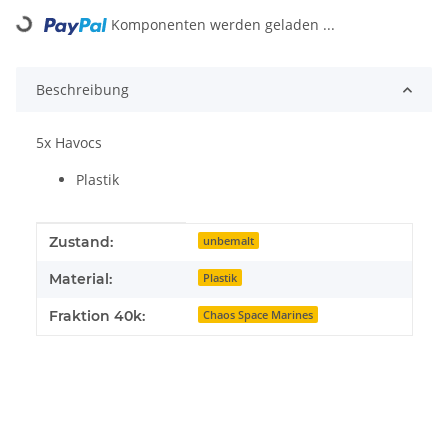
Loading...
Komponenten werden geladen ...
Beschreibung
5x Havocs
Plastik
Produkteigenschaft
Wert
Zustand:
unbemalt
Material:
Plastik
Fraktion 40k:
Chaos Space Marines