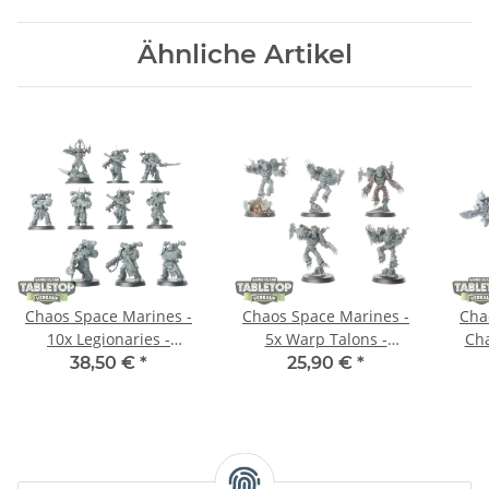
Ähnliche Artikel
Chaos Space Marines -
Chaos Space Marines -
Cha
10x Legionaries -
5x Warp Talons -
Ch
unbemalt
unbemalt
T
38,50 €
*
25,90 €
*
kl