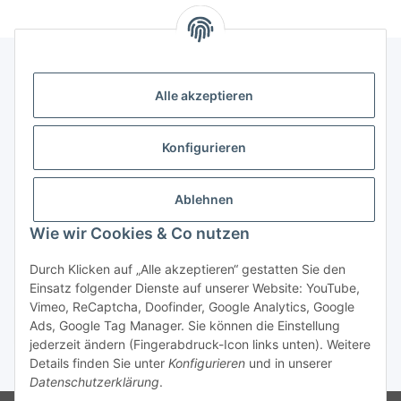
Alle akzeptieren
Gesetzliche Informationen
Konfigurieren
Zahlung & Versand
Ablehnen
Wie wir Cookies & Co nutzen
Durch Klicken auf „Alle akzeptieren“ gestatten Sie den
Einsatz folgender Dienste auf unserer Website: YouTube,
Vimeo, ReCaptcha, Doofinder, Google Analytics, Google
Bestellung wiederrufen
Ads, Google Tag Manager. Sie können die Einstellung
jederzeit ändern (Fingerabdruck-Icon links unten). Weitere
Details finden Sie unter
Konfigurieren
und in unserer
* Alle Preise inkl. gesetzlicher USt., zzgl.
Versand
Datenschutzerklärung
.