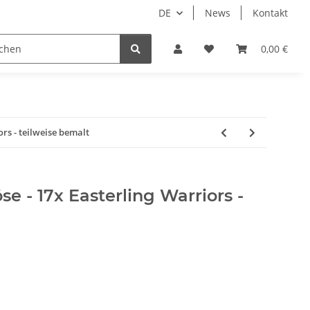
DE
News
Kontakt
piele
Tabletop Zubehör
Hersteller
0,00 €
ors - teilweise bemalt
e - 17x Easterling Warriors -