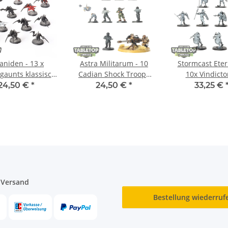
aniden - 13 x
Astra Militarum - 10
Stormcast Eter
aunts klassisch
Cadian Shock Troops
10x Vindicto
ilweise bemalt
classic - teilweise
teilweise be
24,50 €
*
24,50 €
*
33,25 €
bemalt
 Versand
Bestellung wiederruf