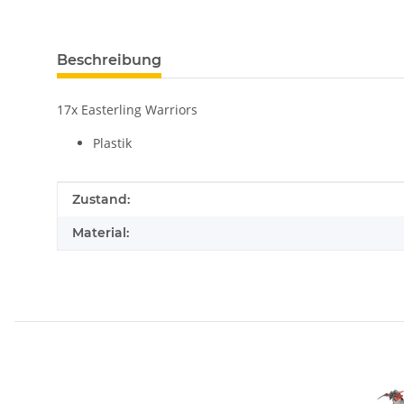
Beschreibung
17x Easterling Warriors
Plastik
Produkteigenschaft
Wert
Zustand:
Material: