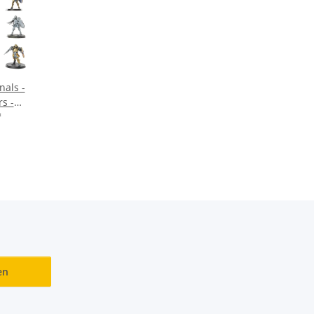
nals -
rs -
malt
*
en