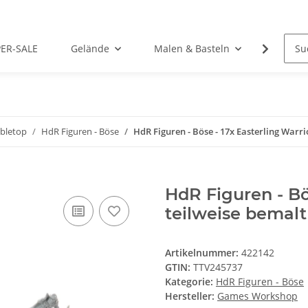
PER-SALE
Gelände
Malen & Basteln
Rollens
abletop
HdR Figuren - Böse
HdR Figuren - Böse - 17x Easterling Warri
HdR Figuren - Bös
teilweise bemalt
Artikelnummer:
422142
GTIN:
TTV245737
Kategorie:
HdR Figuren - Böse
Hersteller:
Games Workshop