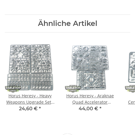
Ähnliche Artikel
Horus Heresy - Heavy
Horus Heresy - Araknae
Weapons Upgrade Set -
Quad Accelerator
Cen
Missile Launchers and
Platform - im
Mau
24,60 €
*
44,00 €
*
Heavy Bolters - im
Gussrahmen
Gussrahmen