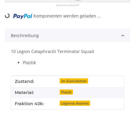
Komponenten werden geladen ...
Loading...
Beschreibung
10 Legion Cataphractii Terminator Squad
Plastik
Produkteigenschaft
Wert
Zustand:
im Gussrahmen
Material:
Plastik
Fraktion 40k:
Legiones Astartes