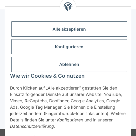
Alle akzeptieren
Gesetzliche Informationen
Konfigurieren
Zahlung & Versand
Ablehnen
Wie wir Cookies & Co nutzen
Durch Klicken auf „Alle akzeptieren“ gestatten Sie den
Einsatz folgender Dienste auf unserer Website: YouTube,
Vimeo, ReCaptcha, Doofinder, Google Analytics, Google
Bestellung wiederrufen
Ads, Google Tag Manager. Sie können die Einstellung
jederzeit ändern (Fingerabdruck-Icon links unten). Weitere
Details finden Sie unter
Konfigurieren
und in unserer
* Alle Preise inkl. gesetzlicher USt., zzgl.
Versand
Datenschutzerklärung
.