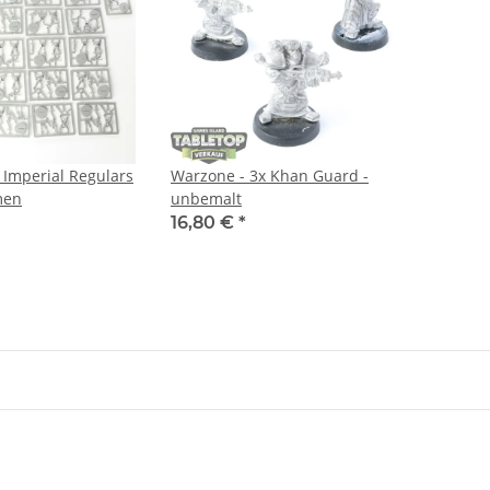
 Imperial Regulars
Warzone - 3x Khan Guard -
men
unbemalt
16,80 €
*