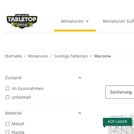
Miniaturen
Miniaturen SU
Startseite
Miniaturen
Sonstige Tabletops
Warzone
Zustand
im Gussrahmen
Sortierung
unbemalt
Material
AUF LAGER
Metall
Plastik