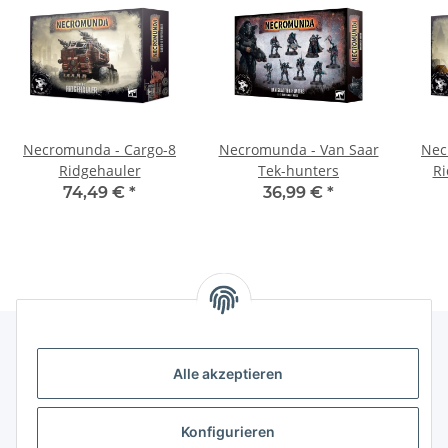
Necromunda - Cargo-8
Necromunda - Van Saar
Nec
Ridgehauler
Tek-hunters
Ri
74,49 €
*
36,99 €
*
Alle akzeptieren
Gesetzliche Informationen
Konfigurieren
Zahlung & Versand