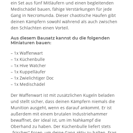
ein Set aus fünf Mitläufern und einen begleitenden
Medischädel bauen, fähige Verstärkungen für jede
Gang in Necromunda. Dieser chaotische Haufen gibt
deinen Kämpfern sowohl während als auch zwischen
den Schlachten einen Vorteil.
Aus diesem Bausatz kannst du die folgenden
Miniaturen bauen:
– 1x Waffenwart
– 1x Küchenbulle
– 1x Hive Watcher
– 1x Kuppelläufer
– 1x Zwielichtiger Doc
– 1x Medischädel
Der Waffenwart ist mit zusätzlichen Kugeln beladen
und stellt sicher, dass deinen Kämpfern niemals die
Munition ausgeht, wenn es darauf ankommt. Er ist
außerdem mit einem brutalen Industriehammer
bewaffnet, der ideal ist, um im Nahkampf die
Oberhand zu haben. Der Küchenbulle liefert stets
„frisches“ Essen, um deine Gang aktiv zu halten. Frag