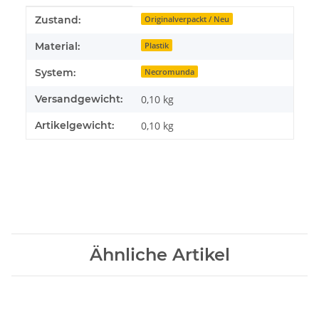
Produkteigenschaft
Wert
Zustand:
Originalverpackt / Neu
Material:
Plastik
System:
Necromunda
Versandgewicht:
0,10 kg
Artikelgewicht:
0,10
kg
Ähnliche Artikel