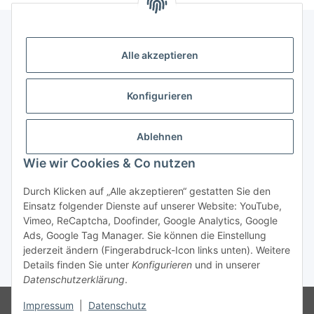
Alle akzeptieren
Gesetzliche Informationen
Konfigurieren
Zahlung & Versand
Ablehnen
Wie wir Cookies & Co nutzen
Durch Klicken auf „Alle akzeptieren“ gestatten Sie den
Einsatz folgender Dienste auf unserer Website: YouTube,
Vimeo, ReCaptcha, Doofinder, Google Analytics, Google
Bestellung wiederrufen
Ads, Google Tag Manager. Sie können die Einstellung
jederzeit ändern (Fingerabdruck-Icon links unten). Weitere
Details finden Sie unter
Konfigurieren
und in unserer
* Alle Preise inkl. gesetzlicher USt., zzgl.
Versand
Datenschutzerklärung
.
Besucherzähler: 75943117
Die MwSt wird aufgrund der
Impressum
|
Datenschutz