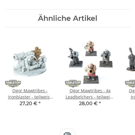
Ähnliche Artikel
Ogor Mawtribes -
Ogor Mawtribes - 4x
Og
Ironblaster - teilweise
Leadbelchers - teilweise
Ir
bemalt
bemalt
27,20 €
*
28,00 €
*