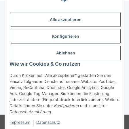
Alle akzeptieren
Gesetzliche Informationen
Konfigurieren
Zahlung & Versand
Ablehnen
Wie wir Cookies & Co nutzen
Durch Klicken auf „Alle akzeptieren“ gestatten Sie den
Einsatz folgender Dienste auf unserer Website: YouTube,
Vimeo, ReCaptcha, Doofinder, Google Analytics, Google
Bestellung wiederrufen
Ads, Google Tag Manager. Sie können die Einstellung
jederzeit ändern (Fingerabdruck-Icon links unten). Weitere
Details finden Sie unter
Konfigurieren
und in unserer
* Alle Preise inkl. gesetzlicher USt., zzgl.
Versand
Datenschutzerklärung
.
Besucherzähler: 75471619
Die MwSt wird aufgrund der
Impressum
|
Datenschutz
Differenzbesteuerung-Verfahrens nach § 25a UStG