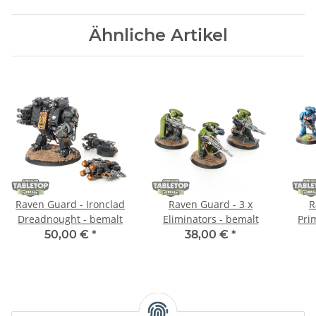
Ähnliche Artikel
Raven Guard - Ironclad
Raven Guard - 3 x
R
Dreadnought - bemalt
Eliminators - bemalt
Pri
50,00 €
*
38,00 €
*