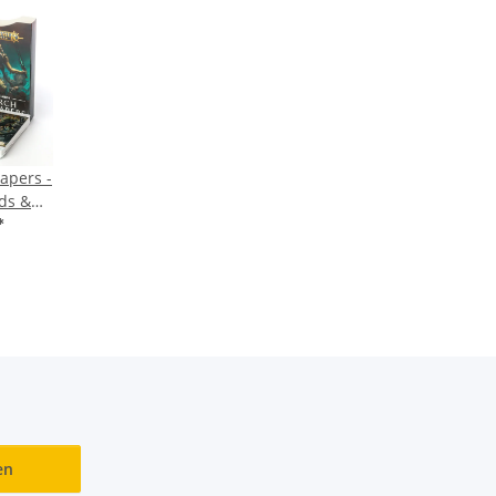
apers -
ds &
tion -
*
en