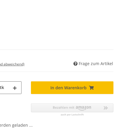
Frage zum Artikel
nd abweichend)
tk
In den Warenkorb
den geladen ...