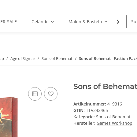
PER-SALE
Gelände
Malen & Basteln
Rollens
op
Age of Sigmar
Sons of Behemat
Sons of Behemat - Faction Pack
Sons of Behemat 
Artikelnummer:
419316
GTIN:
TTV242465
Kategorie:
Sons of Behemat
Hersteller:
Games Workshop