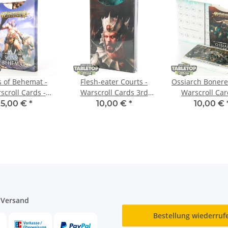
 of Behemat -
Flesh-eater Courts -
Ossiarch Bonere
scroll Cards -
Warscroll Cards 3rd
Warscroll Car
englisch
Edition - englisch
Tokens 2nd Edi
5,00 €
*
10,00 €
*
10,00 €
englisch
 Versand
Bestellung wiederruf