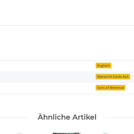
Englisch
Warscroll Cards AoS
Sons of Behemat
Ähnliche Artikel