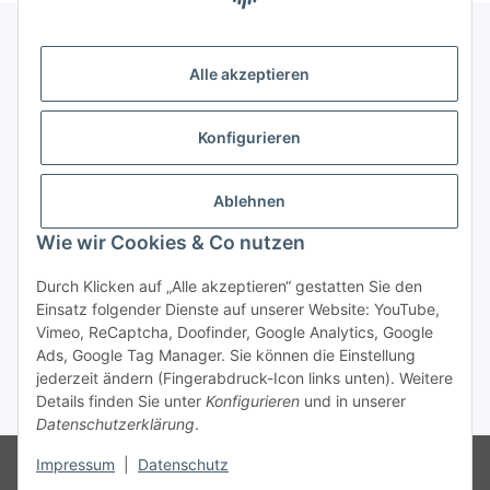
Alle akzeptieren
Gesetzliche Informationen
Konfigurieren
Zahlung & Versand
Ablehnen
Wie wir Cookies & Co nutzen
Durch Klicken auf „Alle akzeptieren“ gestatten Sie den
Einsatz folgender Dienste auf unserer Website: YouTube,
Vimeo, ReCaptcha, Doofinder, Google Analytics, Google
Bestellung wiederrufen
Ads, Google Tag Manager. Sie können die Einstellung
jederzeit ändern (Fingerabdruck-Icon links unten). Weitere
Details finden Sie unter
Konfigurieren
und in unserer
* Alle Preise inkl. gesetzlicher USt., zzgl.
Versand
Datenschutzerklärung
.
Besucherzähler: 74827924
Die MwSt wird aufgrund der
Impressum
|
Datenschutz
Differenzbesteuerung-Verfahrens nach § 25a UStG