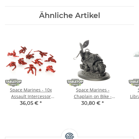
Ähnliche Artikel
Space Marines - 10x
Space Marines -
Assault Intercessor
Chaplain on Bike -
Libr
Squad - grundiert
grundiert
Ar
36,05 €
*
30,80 €
*