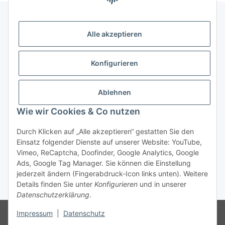
Alle akzeptieren
Gesetzliche Informationen
Konfigurieren
Zahlung & Versand
Ablehnen
Wie wir Cookies & Co nutzen
Durch Klicken auf „Alle akzeptieren“ gestatten Sie den
Einsatz folgender Dienste auf unserer Website: YouTube,
Vimeo, ReCaptcha, Doofinder, Google Analytics, Google
Bestellung wiederrufen
Ads, Google Tag Manager. Sie können die Einstellung
jederzeit ändern (Fingerabdruck-Icon links unten). Weitere
Details finden Sie unter
Konfigurieren
und in unserer
* Alle Preise inkl. gesetzlicher USt., zzgl.
Versand
Datenschutzerklärung
.
Besucherzähler: 75451743
Die MwSt wird aufgrund der
Impressum
|
Datenschutz
Differenzbesteuerung-Verfahrens nach § 25a UStG