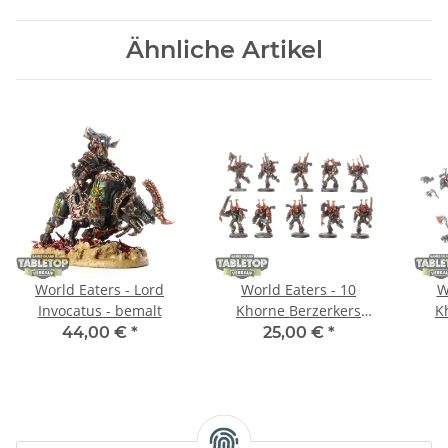
Ähnliche Artikel
World Eaters - Lord
World Eaters - 10
W
Invocatus - bemalt
Khorne Berzerkers
K
klassisch - bemalt
k
44,00 €
*
25,00 €
*