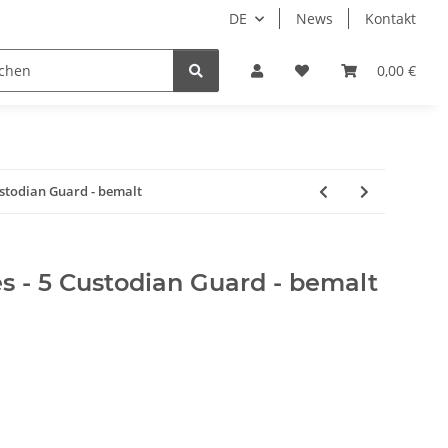
DE
News
Kontakt
piele
Tabletop Zubehör
Hersteller
0,00 €
ustodian Guard - bemalt
s - 5 Custodian Guard - bemalt