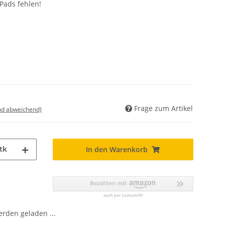
Pads fehlen!
Frage zum Artikel
nd abweichend)
tk
In den Warenkorb
den geladen ...