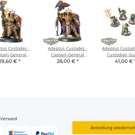
tus Custodes -
Adeptus Custodes -
Adeptus Custode
tain-General
Captain-General
Custodian Gu
jann Valoris -
Trajann Valoris -
bemalt
29,60 €
*
28,00 €
*
41,00 €
bemalt
bemalt
 Versand
Bestellung wiederruf