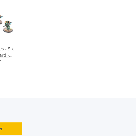
s - 5 x
ard -
*
en