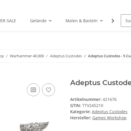
PER-SALE
Gelände
Malen & Basteln
Rollens
op
Warhammer 40.000
Adeptus Custodes
Adeptus Custodes - 5 C
Adeptus Custode
Artikelnummer:
421676
GTIN:
TTV245210
Kategorie:
Adeptus Custodes
Hersteller:
Games Workshop