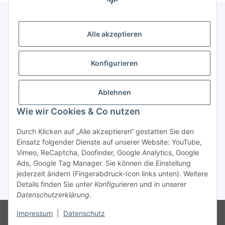
Alle akzeptieren
Gesetzliche Informationen
Konfigurieren
Zahlung & Versand
Ablehnen
Wie wir Cookies & Co nutzen
Durch Klicken auf „Alle akzeptieren“ gestatten Sie den
Einsatz folgender Dienste auf unserer Website: YouTube,
Vimeo, ReCaptcha, Doofinder, Google Analytics, Google
Bestellung wiederrufen
Ads, Google Tag Manager. Sie können die Einstellung
jederzeit ändern (Fingerabdruck-Icon links unten). Weitere
Details finden Sie unter
Konfigurieren
und in unserer
* Alle Preise inkl. gesetzlicher USt., zzgl.
Versand
Datenschutzerklärung
.
Besucherzähler: 74768191
Die MwSt wird aufgrund der
Impressum
|
Datenschutz
Differenzbesteuerung-Verfahrens nach § 25a UStG