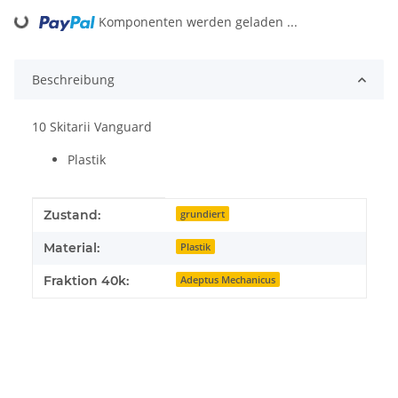
Komponenten werden geladen ...
Loading...
Beschreibung
10 Skitarii Vanguard
Plastik
Produkteigenschaft
Wert
Zustand:
grundiert
Material:
Plastik
Fraktion 40k:
Adeptus Mechanicus