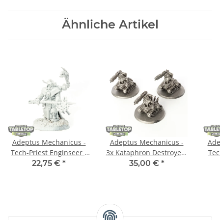
Ähnliche Artikel
Adeptus Mechanicus -
Adeptus Mechanicus -
Ade
Tech-Priest Enginseer -
3x Kataphron Destroyers
Tec
grundiert
- grundiert
22,75 €
*
35,00 €
*