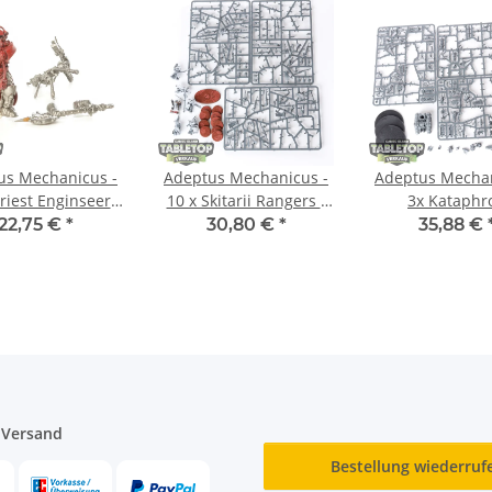
us Mechanicus -
Adeptus Mechanicus -
Adeptus Mechan
riest Enginseer -
10 x Skitarii Rangers -
3x Kataphr
lweise gebaut
teilweise gebaut
Breachers - tei
22,75 €
*
30,80 €
*
35,88 €
gebaut
 Versand
Bestellung wiederruf