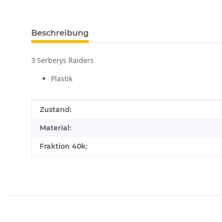
Beschreibung
3 Serberys Raiders
Plastik
Produkteigenschaft
Wert
Zustand:
Material:
Fraktion 40k: