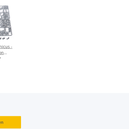
icus -
on
lweise
*
en