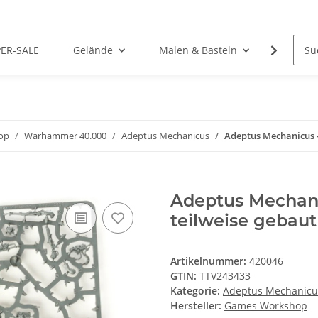
PER-SALE
Gelände
Malen & Basteln
Rollens
op
Warhammer 40.000
Adeptus Mechanicus
Adeptus Mechanicus - 
Adeptus Mechanic
teilweise gebaut
Artikelnummer:
420046
GTIN:
TTV243433
Kategorie:
Adeptus Mechanicu
Hersteller:
Games Workshop