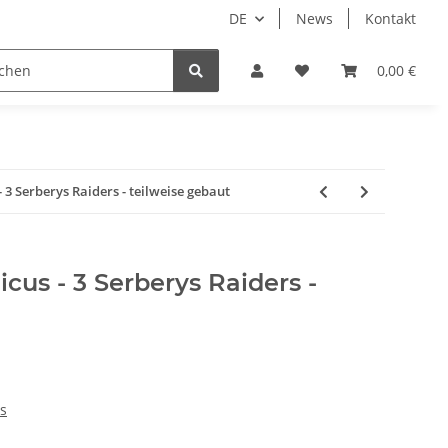
DE
News
Kontakt
piele
Tabletop Zubehör
Hersteller
0,00 €
3 Serberys Raiders - teilweise gebaut
us - 3 Serberys Raiders -
s