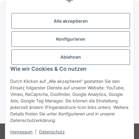
Alle akzeptieren
Gesetzliche Informationen
Konfigurieren
Zahlung & Versand
Ablehnen
Wie wir Cookies & Co nutzen
Durch Klicken auf „Alle akzeptieren“ gestatten Sie den
Einsatz folgender Dienste auf unserer Website: YouTube,
Vimeo, ReCaptcha, Doofinder, Google Analytics, Google
Bestellung wiederrufen
Ads, Google Tag Manager. Sie können die Einstellung
jederzeit ändern (Fingerabdruck-Icon links unten). Weitere
Details finden Sie unter
Konfigurieren
und in unserer
* Alle Preise inkl. gesetzlicher USt., zzgl.
Versand
Datenschutzerklärung
.
Besucherzähler: 75190909
Die MwSt wird aufgrund der
Impressum
|
Datenschutz
Differenzbesteuerung-Verfahrens nach § 25a UStG