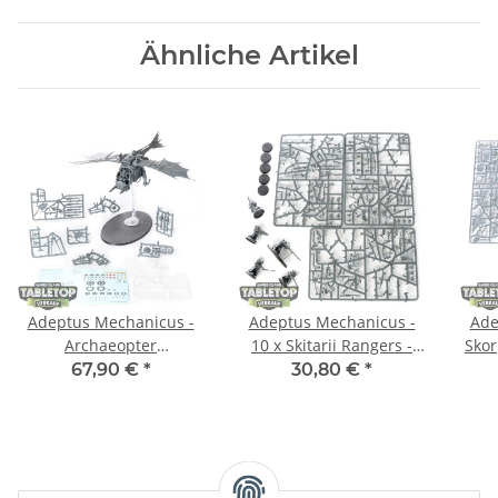
Ähnliche Artikel
Adeptus Mechanicus -
Adeptus Mechanicus -
Ade
Archaeopter
10 x Skitarii Rangers -
Skor
Stratoraptor - teilweise
teilweise gebaut
67,90 €
*
30,80 €
*
gebaut