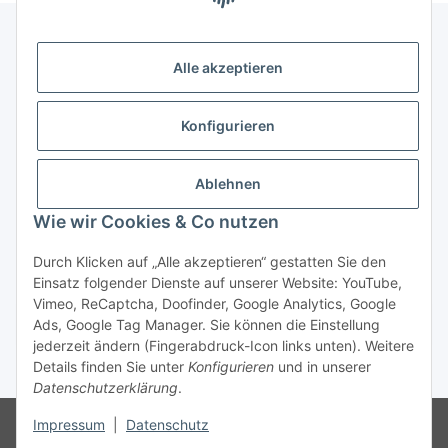
Alle akzeptieren
Gesetzliche Informationen
Konfigurieren
Zahlung & Versand
Ablehnen
Wie wir Cookies & Co nutzen
Durch Klicken auf „Alle akzeptieren“ gestatten Sie den
Einsatz folgender Dienste auf unserer Website: YouTube,
Vimeo, ReCaptcha, Doofinder, Google Analytics, Google
Bestellung wiederrufen
Ads, Google Tag Manager. Sie können die Einstellung
jederzeit ändern (Fingerabdruck-Icon links unten). Weitere
Details finden Sie unter
Konfigurieren
und in unserer
* Alle Preise inkl. gesetzlicher USt., zzgl.
Versand
Datenschutzerklärung
.
Besucherzähler: 75669221
Die MwSt wird aufgrund der
Impressum
|
Datenschutz
Differenzbesteuerung-Verfahrens nach § 25a UStG