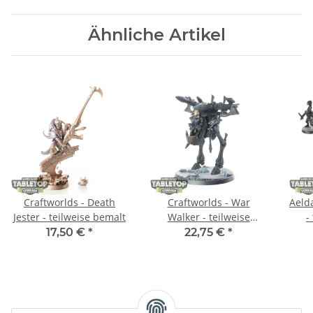
Ähnliche Artikel
Craftworlds - Death
Craftworlds - War
Aelda
Jester - teilweise bemalt
Walker - teilweise
-
bemalt
17,50 €
*
22,75 €
*