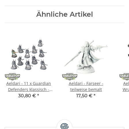
Ähnliche Artikel
Aeldari - 11 x Guardian
Aeldari - Farseer -
Ael
Defenders klassisch -
teilweise bemalt
Wra
teilweise bemalt
30,80 €
*
17,50 €
*