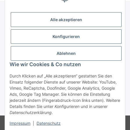
Alle akzeptieren
Gesetzliche Informationen
Konfigurieren
Zahlung & Versand
Ablehnen
Wie wir Cookies & Co nutzen
Durch Klicken auf „Alle akzeptieren“ gestatten Sie den
Einsatz folgender Dienste auf unserer Website: YouTube,
Vimeo, ReCaptcha, Doofinder, Google Analytics, Google
Bestellung wiederrufen
Ads, Google Tag Manager. Sie können die Einstellung
jederzeit ändern (Fingerabdruck-Icon links unten). Weitere
Details finden Sie unter
Konfigurieren
und in unserer
* Alle Preise inkl. gesetzlicher USt., zzgl.
Versand
Datenschutzerklärung
.
Besucherzähler: 75676425
Die MwSt wird aufgrund der
Impressum
|
Datenschutz
Differenzbesteuerung-Verfahrens nach § 25a UStG