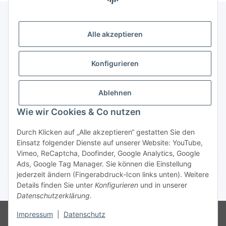
Alle akzeptieren
Gesetzliche Informationen
Konfigurieren
Zahlung & Versand
Ablehnen
Wie wir Cookies & Co nutzen
Durch Klicken auf „Alle akzeptieren“ gestatten Sie den
Einsatz folgender Dienste auf unserer Website: YouTube,
Vimeo, ReCaptcha, Doofinder, Google Analytics, Google
Bestellung wiederrufen
Ads, Google Tag Manager. Sie können die Einstellung
jederzeit ändern (Fingerabdruck-Icon links unten). Weitere
Details finden Sie unter
Konfigurieren
und in unserer
* Alle Preise inkl. gesetzlicher USt., zzgl.
Versand
Datenschutzerklärung
.
Besucherzähler: 74946284
Die MwSt wird aufgrund der
Impressum
|
Datenschutz
Differenzbesteuerung-Verfahrens nach § 25a UStG