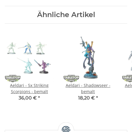
Ähnliche Artikel
Aeldari - 5x Striking
Aeldari - Shadowseer -
Ael
Scorpions - bemalt
bemalt
36,00 €
*
18,20 €
*