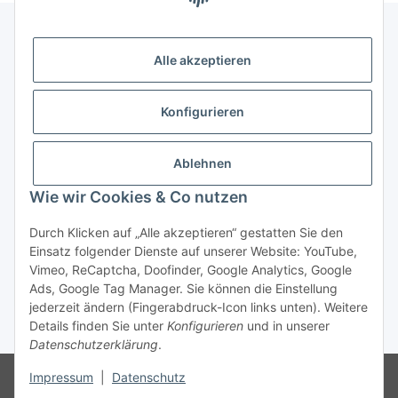
Alle akzeptieren
Gesetzliche Informationen
Konfigurieren
Zahlung & Versand
Ablehnen
Wie wir Cookies & Co nutzen
Durch Klicken auf „Alle akzeptieren“ gestatten Sie den
Einsatz folgender Dienste auf unserer Website: YouTube,
Vimeo, ReCaptcha, Doofinder, Google Analytics, Google
Bestellung wiederrufen
Ads, Google Tag Manager. Sie können die Einstellung
jederzeit ändern (Fingerabdruck-Icon links unten). Weitere
Details finden Sie unter
Konfigurieren
und in unserer
* Alle Preise inkl. gesetzlicher USt., zzgl.
Versand
Datenschutzerklärung
.
Besucherzähler: 74937349
Die MwSt wird aufgrund der
Impressum
|
Datenschutz
Differenzbesteuerung-Verfahrens nach § 25a UStG