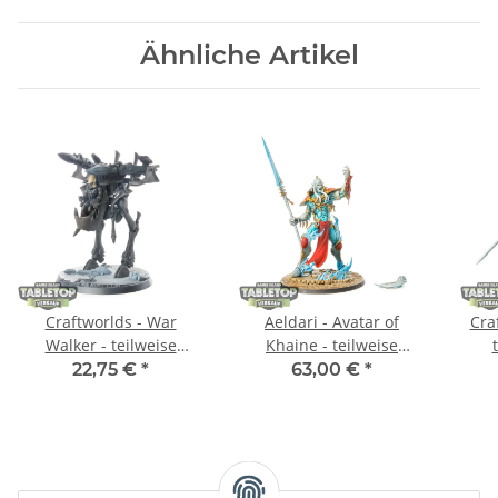
Ähnliche Artikel
Craftworlds - War
Aeldari - Avatar of
Cra
Walker - teilweise
Khaine - teilweise
bemalt
bemalt
22,75 €
*
63,00 €
*