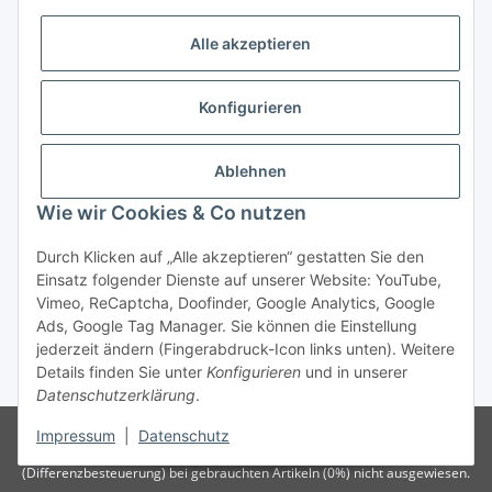
Alle akzeptieren
Gesetzliche Informationen
Konfigurieren
Zahlung & Versand
Ablehnen
Wie wir Cookies & Co nutzen
Durch Klicken auf „Alle akzeptieren“ gestatten Sie den
Einsatz folgender Dienste auf unserer Website: YouTube,
Vimeo, ReCaptcha, Doofinder, Google Analytics, Google
Bestellung wiederrufen
Ads, Google Tag Manager. Sie können die Einstellung
jederzeit ändern (Fingerabdruck-Icon links unten). Weitere
Details finden Sie unter
Konfigurieren
und in unserer
* Alle Preise inkl. gesetzlicher USt., zzgl.
Versand
Datenschutzerklärung
.
Besucherzähler: 74966314
Die MwSt wird aufgrund der
Impressum
|
Datenschutz
Differenzbesteuerung-Verfahrens nach § 25a UStG
(Differenzbesteuerung) bei gebrauchten Artikeln (0%) nicht ausgewiesen.