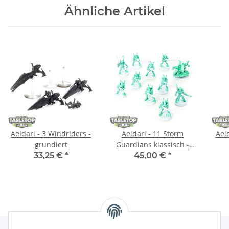
Ähnliche Artikel
Aeldari - 3 Windriders -
Aeldari - 11 Storm
Aeld
grundiert
Guardians klassisch -
grundiert
33,25 €
*
45,00 €
*