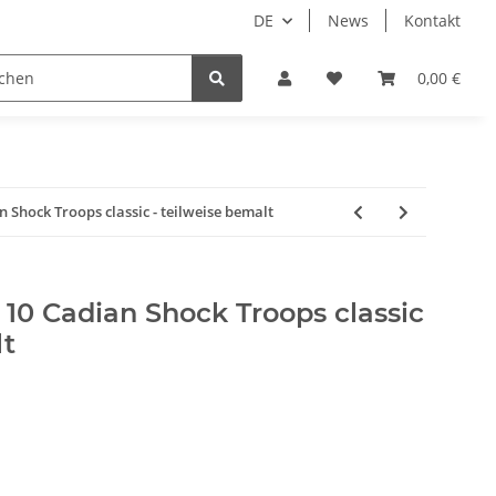
DE
News
Kontakt
piele
Tabletop Zubehör
Hersteller
0,00 €
n Shock Troops classic - teilweise bemalt
- 10 Cadian Shock Troops classic
lt