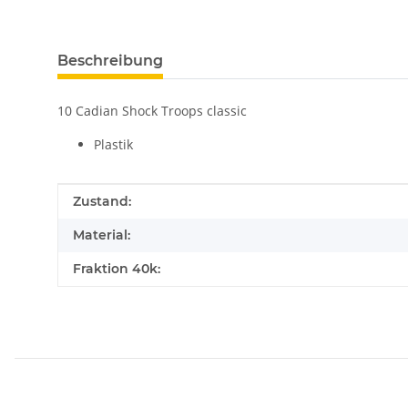
Beschreibung
10 Cadian Shock Troops classic
Plastik
Produkteigenschaft
Wert
Zustand:
Material:
Fraktion 40k: