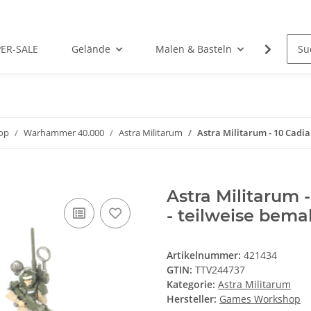
PER-SALE
Gelände
Malen & Basteln
Rollens
op
Warhammer 40.000
Astra Militarum
Astra Militarum - 10 Cadia
Astra Militarum 
- teilweise bema
Artikelnummer:
421434
GTIN:
TTV244737
Kategorie:
Astra Militarum
Hersteller:
Games Workshop