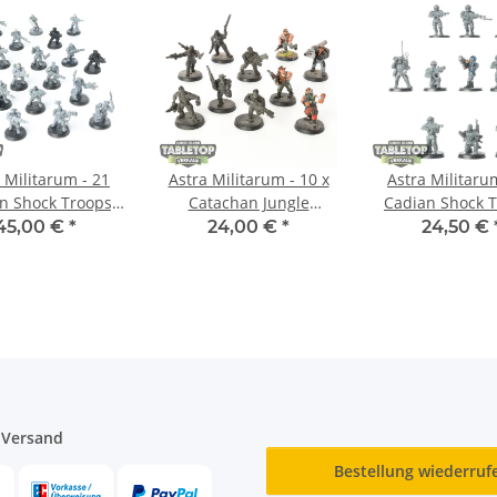
 Militarum - 21
Astra Militarum - 10 x
Astra Militaru
n Shock Troops,
Catachan Jungle
Cadian Shock 
isch - teilweise
Fighters - teilweise
classic - teil
45,00 €
*
24,00 €
*
24,50 €
bemalt
bemalt
bemalt
 Versand
Bestellung wiederruf