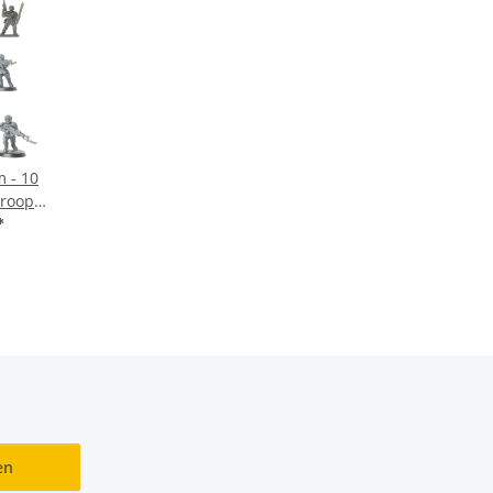
m - 10
Troops
weise
*
en