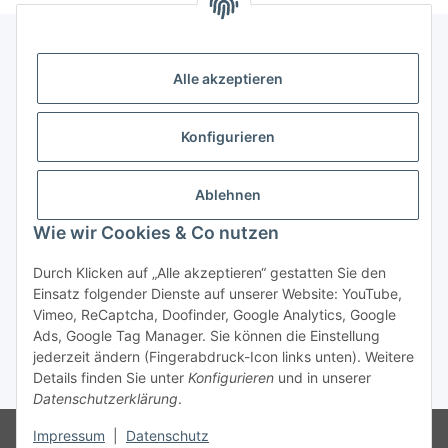
Alle akzeptieren
Gesetzliche Informationen
Konfigurieren
Zahlung & Versand
Ablehnen
Wie wir Cookies & Co nutzen
Durch Klicken auf „Alle akzeptieren“ gestatten Sie den
Einsatz folgender Dienste auf unserer Website: YouTube,
Vimeo, ReCaptcha, Doofinder, Google Analytics, Google
Bestellung wiederrufen
Ads, Google Tag Manager. Sie können die Einstellung
jederzeit ändern (Fingerabdruck-Icon links unten). Weitere
Details finden Sie unter
Konfigurieren
und in unserer
* Alle Preise inkl. gesetzlicher USt., zzgl.
Versand
Datenschutzerklärung
.
Besucherzähler: 76123322
Die MwSt wird aufgrund der
Impressum
|
Datenschutz