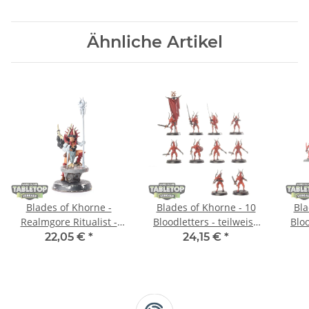
Ähnliche Artikel
Blades of Khorne -
Blades of Khorne - 10
Bla
Realmgore Ritualist -
Bloodletters - teilweise
Bloo
teilweise bemalt
bemalt
22,05 €
*
24,15 €
*