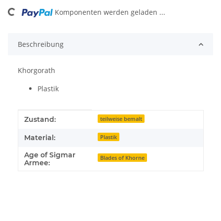
ding...
Komponenten werden geladen ...
Beschreibung
Khorgorath
Plastik
Produkteigenschaft
Wert
Zustand:
teilweise bemalt
Material:
Plastik
Age of Sigmar
Blades of Khorne
Armee: