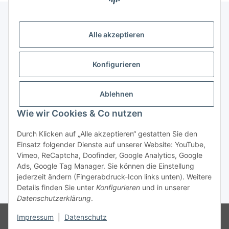
Alle akzeptieren
Gesetzliche Informationen
Konfigurieren
Zahlung & Versand
Ablehnen
Wie wir Cookies & Co nutzen
Durch Klicken auf „Alle akzeptieren“ gestatten Sie den
Einsatz folgender Dienste auf unserer Website: YouTube,
Vimeo, ReCaptcha, Doofinder, Google Analytics, Google
Bestellung wiederrufen
Ads, Google Tag Manager. Sie können die Einstellung
jederzeit ändern (Fingerabdruck-Icon links unten). Weitere
Details finden Sie unter
Konfigurieren
und in unserer
* Alle Preise inkl. gesetzlicher USt., zzgl.
Versand
Datenschutzerklärung
.
Besucherzähler: 75216543
Die MwSt wird aufgrund der
Impressum
|
Datenschutz
Differenzbesteuerung-Verfahrens nach § 25a UStG