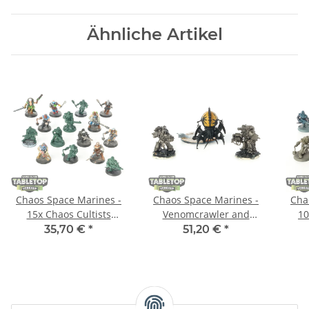
Ähnliche Artikel
Chaos Space Marines -
Chaos Space Marines -
Cha
15x Chaos Cultists
Venomcrawler and
10
klassisch - teilweise
Obliterators - teilweise
kl
35,70 €
*
51,20 €
*
bemalt
bemalt