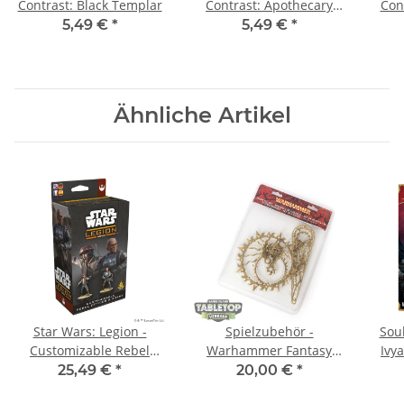
Contrast: Black Templar
Contrast: Apothecary
Con
White
5,49 €
*
5,49 €
*
Ähnliche Artikel
Star Wars: Legion -
Spielzubehör -
Soul
Customizable Rebel
Warhammer Fantasy
Ivy
Officer & Agent -
Template Set -
25,49 €
*
20,00 €
*
Multilingual
Originalverpackt / Neu