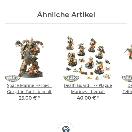
Ähnliche Artikel
Space Marine Heroes -
Death Guard - 7x Plague
De
Gurg the Foul - bemalt
Marines - bemalt
Felt
25,00 €
*
40,00 €
*