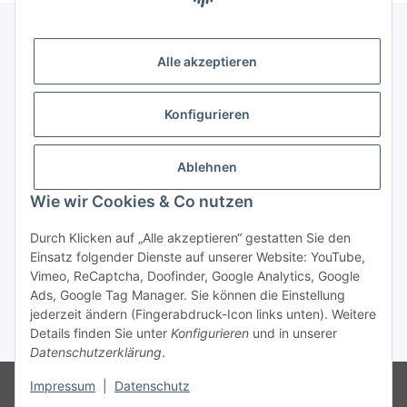
Alle akzeptieren
Gesetzliche Informationen
Konfigurieren
Zahlung & Versand
Ablehnen
Wie wir Cookies & Co nutzen
Durch Klicken auf „Alle akzeptieren“ gestatten Sie den
Einsatz folgender Dienste auf unserer Website: YouTube,
Vimeo, ReCaptcha, Doofinder, Google Analytics, Google
Bestellung wiederrufen
Ads, Google Tag Manager. Sie können die Einstellung
jederzeit ändern (Fingerabdruck-Icon links unten). Weitere
Details finden Sie unter
Konfigurieren
und in unserer
* Alle Preise inkl. gesetzlicher USt., zzgl.
Versand
Datenschutzerklärung
.
Besucherzähler: 75694344
Die MwSt wird aufgrund der
Impressum
|
Datenschutz
Differenzbesteuerung-Verfahrens nach § 25a UStG