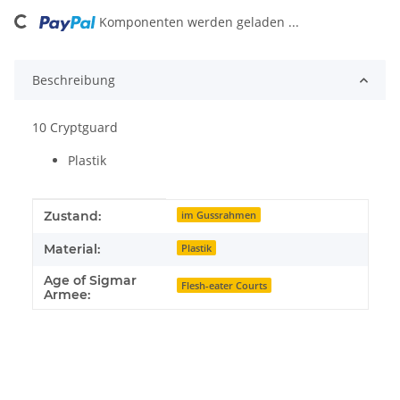
ding...
Komponenten werden geladen ...
Beschreibung
10 Cryptguard
Plastik
Produkteigenschaft
Wert
Zustand:
im Gussrahmen
Material:
Plastik
Age of Sigmar
Flesh-eater Courts
Armee: