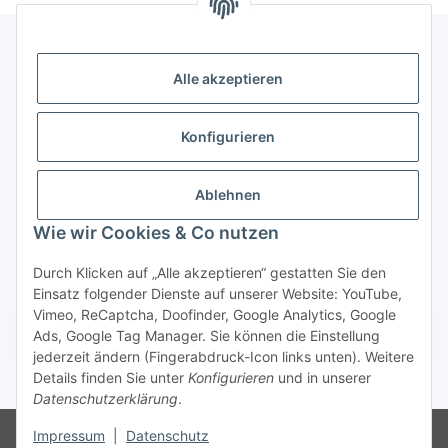
Alle akzeptieren
Gesetzliche Informationen
Konfigurieren
Zahlung & Versand
Ablehnen
Wie wir Cookies & Co nutzen
Durch Klicken auf „Alle akzeptieren“ gestatten Sie den
Einsatz folgender Dienste auf unserer Website: YouTube,
Vimeo, ReCaptcha, Doofinder, Google Analytics, Google
Bestellung wiederrufen
Ads, Google Tag Manager. Sie können die Einstellung
jederzeit ändern (Fingerabdruck-Icon links unten). Weitere
Details finden Sie unter
Konfigurieren
und in unserer
* Alle Preise inkl. gesetzlicher USt., zzgl.
Versand
Datenschutzerklärung
.
Besucherzähler: 75500470
Die MwSt wird aufgrund der
Impressum
|
Datenschutz