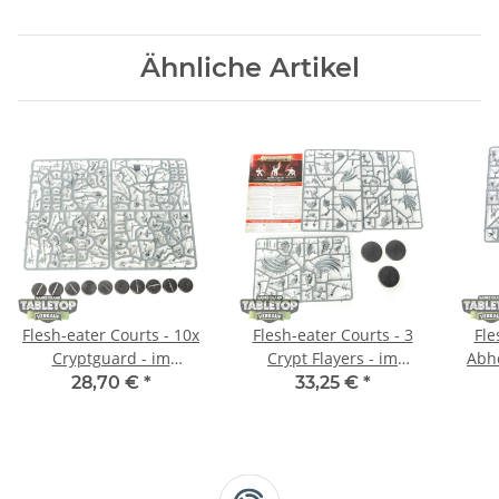
Ähnliche Artikel
Flesh-eater Courts - 10x
Flesh-eater Courts - 3
Fle
Cryptguard - im
Crypt Flayers - im
Abho
Gussrahmen
Gussrahmen
28,70 €
*
33,25 €
*