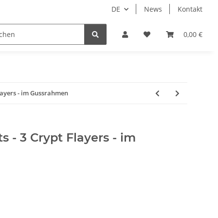
DE
News
Kontakt
piele
Tabletop Zubehör
Hersteller
0,00 €
Flayers - im Gussrahmen
s - 3 Crypt Flayers - im