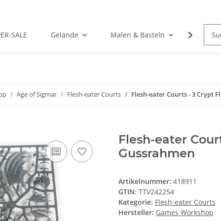
PER-SALE
Gelände
Malen & Basteln
Rollens
op
Age of Sigmar
Flesh-eater Courts
Flesh-eater Courts - 3 Crypt 
Flesh-eater Court
Gussrahmen
Artikelnummer:
418911
GTIN:
TTV242254
Kategorie:
Flesh-eater Courts
Hersteller:
Games Workshop