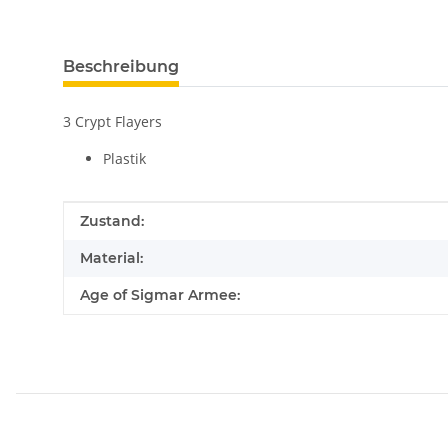
Beschreibung
3 Crypt Flayers
Plastik
Produkteigenschaft
Wert
Zustand:
Material:
Age of Sigmar Armee: