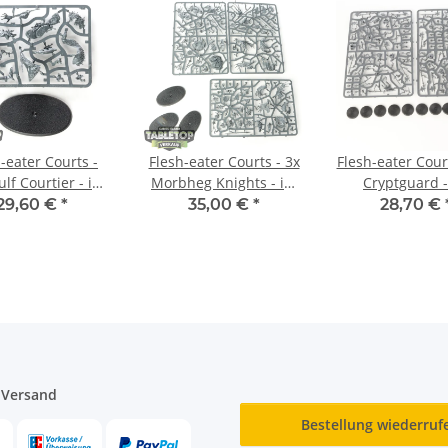
-eater Courts -
Flesh-eater Courts - 3x
Flesh-eater Cour
lf Courtier - im
Morbheg Knights - im
Cryptguard -
ussrahmen
Gussrahmen
Gussrahm
29,60 €
*
35,00 €
*
28,70 €
 Versand
Bestellung wiederruf