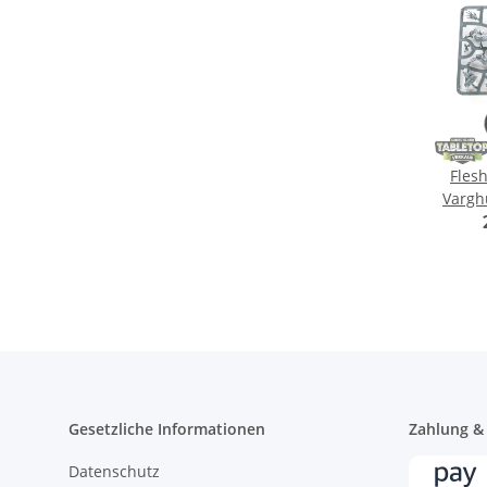
Flesh
Varghu
G
Gesetzliche Informationen
Zahlung &
Datenschutz