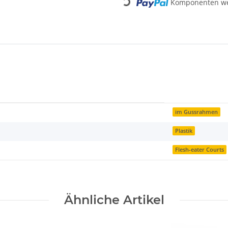
Komponenten wer
Loading...
im Gussrahmen
Plastik
Flesh-eater Courts
Ähnliche Artikel