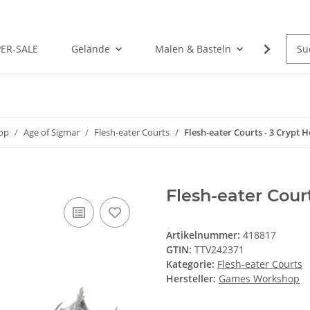
PER-SALE
Gelände
Malen & Basteln
Rollens
op
Age of Sigmar
Flesh-eater Courts
Flesh-eater Courts - 3 Crypt 
Flesh-eater Cour
Artikelnummer:
418817
GTIN:
TTV242371
Kategorie:
Flesh-eater Courts
Hersteller:
Games Workshop