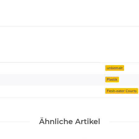
unbemalt
Plastik
Flesh-eater Courts
Ähnliche Artikel