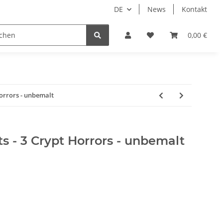
DE
News
Kontakt
piele
Tabletop Zubehör
Hersteller
0,00 €
Horrors - unbemalt
ts - 3 Crypt Horrors - unbemalt