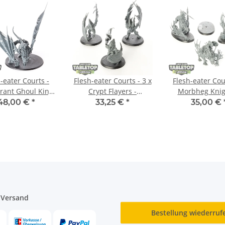
-eater Courts -
Flesh-eater Courts - 3 x
Flesh-eater Cou
rant Ghoul King
Crypt Flayers -
Morbheg Knig
al Terrorgheist -
unbemalt
unbemal
48,00 €
*
33,25 €
*
35,00 €
unbemalt
 Versand
Bestellung wiederruf