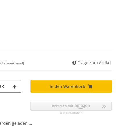
Frage zum Artikel
nd abweichend)
tk
In den Warenkorb
den geladen ...